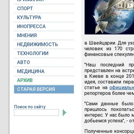
СПОРТ
КУЛЬТУРА
ИНОПРЕССА
МНЕНИЯ
в Швейцарии. Для ух
НЕДВИЖИМОСТЬ
человек из 170 стр
ТЕХНОЛОГИИ
финансовые спекуля
АВТО
"Наш последний п
представлен на встр
МЕДИЦИНА
в Киеве в конце 2011
АРХИВ
идея, составили пер
статье на
официальн
СТАРАЯ ВЕРСИЯ
репортеров более чем
"Сами данные было
Поиск по сайту
пришлось покопать
интерес. У нас было 
добьемся успеха", - о
Полученные консорци