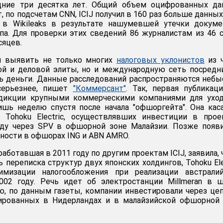
дние три десятка лет. Общий объем оцифрованных да
т, по подсчетам CNN, ICIJ получил в 160 раз больше данных
 в Wikileaks в результате нашумевшей утечки докуме
па. Для проверки этих сведений 86 журналистам из 46 
сяцев.
и выявить не только многих
налоговых уклонистов
из ч
ой и деловой элиты, но и международную сеть посредн
 деньги. Данные расследований распространяются небы
серьезнее, пишет
"Коммерсант"
. Так, первая публикац
дикции крупными коммерческими компаниями для уход
ишь неделю спустя после начала "офшоргейта". Она кас
и Tohoku Electric, осуществлявших инвестиции в про
оду через SPV в офшорной зоне Малайзии. Позже появ
ности в офшорах ING и ABN AMRO.
 работавшая в 2011 году по другим проектам ICIJ, заявила, 
 переписка структур двух японских холдингов, Tohoku Ele
имизации налогообложения при реализации австралий
002 году. Речь идет об электростанции Millmeran в 
ю, по данным газеты, компании инвестировали через це
рированных в Нидерландах и в малайзийской офшорной