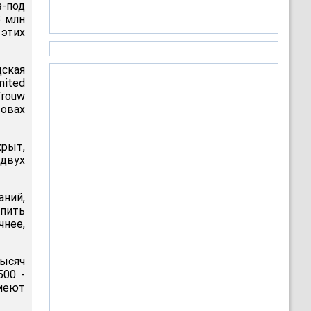
-под
3 млн
 этих
дская
mited
rouw
ровах
крыт,
двух
ний,
упить
нее,
тысяч
500 -
меют