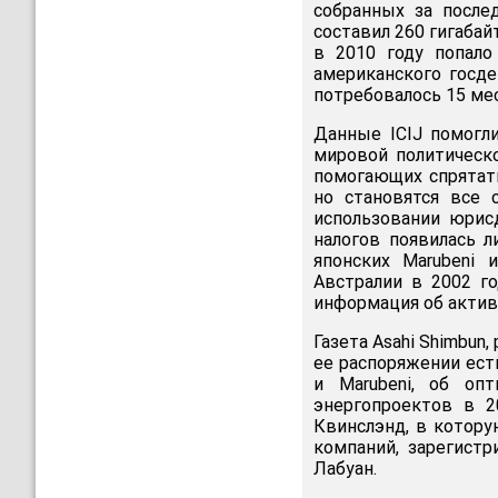
собранных за после
составил 260 гигабай
в 2010 году попало
американского госде
потребовалось 15 ме
Данные ICIJ помогл
мировой политическ
помогающих спрятать
но становятся все 
использовании юрис
налогов появилась л
японских Marubeni 
Австралии в 2002 г
информация об актив
Газета Asahi Shimbun,
ее распоряжении есть
и Marubeni, об опт
энергопроектов в 2
Квинслэнд, в котору
компаний, зарегист
Лабуан.