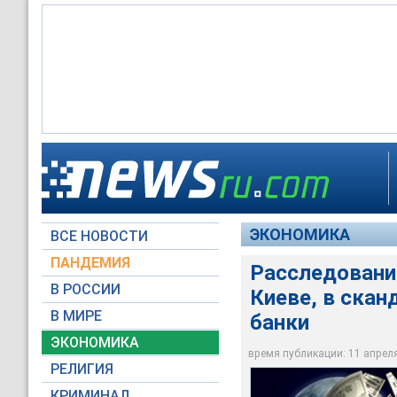
Данные ICIJ помогл
мировой политическ
помогающих спрята
ЭКОНОМИКА
ВСЕ НОВОСТИ
Global Look Press
ПАНДЕМИЯ
Расследовани
В РОССИИ
Киеве, в скан
В МИРЕ
банки
ЭКОНОМИКА
время публикации: 11 апреля 
РЕЛИГИЯ
КРИМИНАЛ