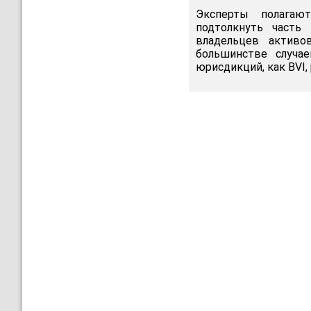
Эксперты полагаю
подтолкнуть часть
владельцев активо
большинстве случа
юрисдикций, как BVI,