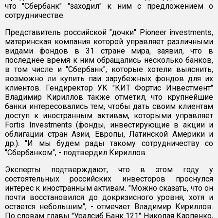
что "Сбербанк" "заходил" к ним с предложением о
сотрудничестве.
Представитель российской "дочки" Pioneer investments,
материнская компания которой управляет различными
видами фондов в 31 стране мира, заявил, что в
последнее время к ним обращались несколько банков,
в том числе и "Сбербанк", которые хотели выяснить,
возможно ли купить паи зарубежных фондов для их
клиентов. Гендиректор УК "КИТ Фортис Инвестмент"
Владимир Кириллов также отметил, что крупнейшие
банки интересовались тем, чтобы дать своим клиентам
доступ к иностранным активам, которыми управляет
Fortis Investments (фонды, инвестирующие в акции и
облигации стран Азии, Европы, Латинской Америки и
др.). "И мы будем рады такому сотрудничеству со
"Сбербанком", - подтвердил Кириллов.
Эксперты подтверждают, что в этом году у
состоятельных российских инвесторов проснулся
интерес к иностранным активам. "Можно сказать, что он
почти восстановился до докризисного уровня, хотя и
остается небольшим", - отмечает Владимир Кириллов.
По словам главы "Уралсиб Банк 121" Николая Карпенко,