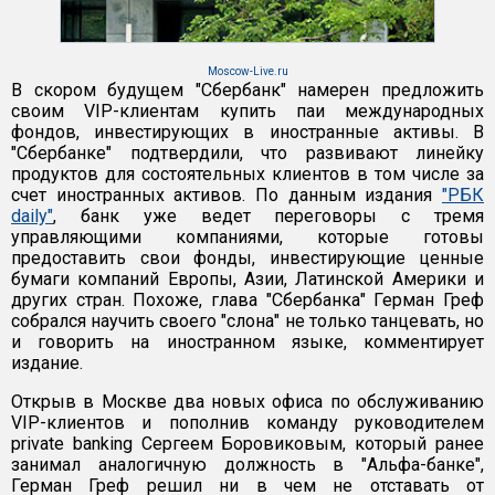
Moscow-Live.ru
В скором будущем "Сбербанк" намерен предложить
своим VIP-клиентам купить паи международных
фондов, инвестирующих в иностранные активы. В
"Сбербанке" подтвердили, что развивают линейку
продуктов для состоятельных клиентов в том числе за
счет иностранных активов. По данным издания
"РБК
daily"
, банк уже ведет переговоры с тремя
управляющими компаниями, которые готовы
предоставить свои фонды, инвестирующие ценные
бумаги компаний Европы, Азии, Латинской Америки и
других стран. Похоже, глава "Сбербанка" Герман Греф
собрался научить своего "слона" не только танцевать, но
и говорить на иностранном языке, комментирует
издание.
Открыв в Москве два новых офиса по обслуживанию
VIP-клиентов и пополнив команду руководителем
private banking Сергеем Боровиковым, который ранее
занимал аналогичную должность в "Альфа-банке",
Герман Греф решил ни в чем не отставать от