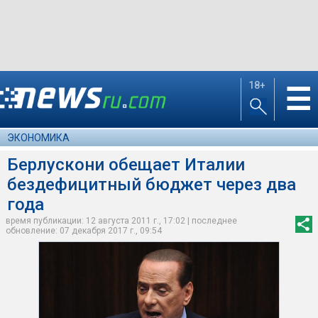
18+
☰
ЭКОНОМИКА
Берлускони обещает Италии
бездефицитный бюджет через два
года
время публикации: 12 августа 2011 г., 17:02 | последнее
обновление: 07 декабря 2017 г., 09:54