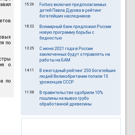
тавил
15:26
Forbes включил предполагаемых
детей Павла Дурова в рейтинг
богатейших наследников
етов
18:22
Всемирный банк предложил России
новую программу борьбы с
овых
бедностью
ля по
13:25
С июня 2021 года в России
заключенных будут отправлять на
истры
работы на БАМ
ия о
14:11
В ежегодный рейтинг 250 богатейших
людей Великобритании попали 15
ра по
уроженцев СССР
11:58
В правительстве одобрили 10%
пошлины на вывоз грубо
обработанной древесины