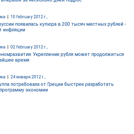
ика
|
10 february 2012 г.,
руссии появилась купюра в 200 тысяч местных рублей -
т инфляции
ика
|
02 february 2012 г.,
номразвития: Укрепление рубля может продолжиться
айшее время
ика
|
24 января 2012 г.,
уппа потребовала от Греции быстрее разработать
программу экономии