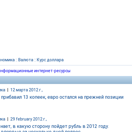
ономика
::
Валюта
::
Курс доллара
нформационные интернет-ресурсы
ика
|
12 марта 2012 г.,
 прибавил 13 копеек, евро остался на прежней позиции
ика
|
29 february 2012 г.,
нает, в какую сторону пойдет рубль в 2012 году.
 впервые за несколько дней подрос