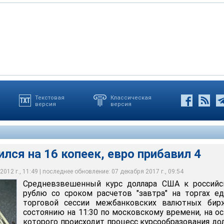
Текстовая
Классическая
версия
версия
 16 копеек, евро прибавил 4
лся на 16 копеек, евро прибавил 4
012 г., 11:49 | последнее обновление: 07 декабря 2017 г., 09:54
Средневзвешенный курс доллара США к российс
рублю со сроком расчетов "завтра" на торгах е
торговой сессии межбанковских валютных бир
состоянию на 11:30 по московскому времени, на о
которого происходит процесс курсообразования до