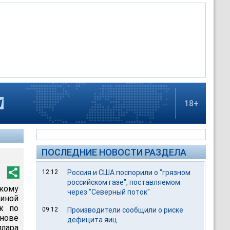
18+
ПОСЛЕДНИЕ НОВОСТИ РАЗДЕЛА
12:12
Россия и США поспорили о "грязном
российском газе", поставляемом
кому
через "Северный поток"
диной
ж по
09:12
Производители сообщили о риске
снове
дефицита яиц
ллара