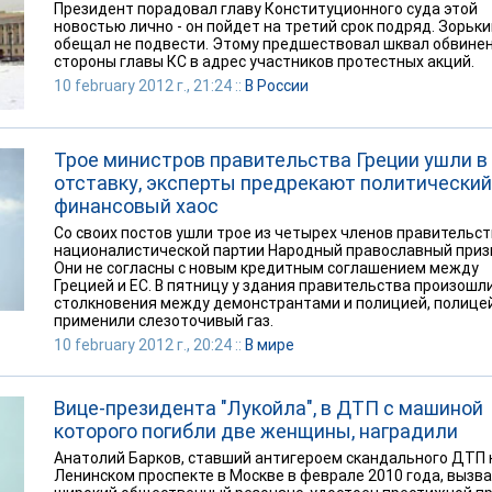
Президент порадовал главу Конституционного суда этой
новостью лично - он пойдет на третий срок подряд. Зорьки
обещал не подвести. Этому предшествовал шквал обвинен
стороны главы КС в адрес участников протестных акций.
10 february 2012 г., 21:24 ::
В России
Трое министров правительства Греции ушли в
отставку, эксперты предрекают политический
финансовый хаос
Со своих постов ушли трое из четырех членов правительст
националистической партии Народный православный приз
Они не согласны с новым кредитным соглашением между
Грецией и ЕС. В пятницу у здания правительства произошл
столкновения между демонстрантами и полицией, полице
применили слезоточивый газ.
10 february 2012 г., 20:24 ::
В мире
Вице-президента "Лукойла", в ДТП с машиной
которого погибли две женщины, наградили
Анатолий Барков, ставший антигероем скандального ДТП 
Ленинском проспекте в Москве в феврале 2010 года, вызв