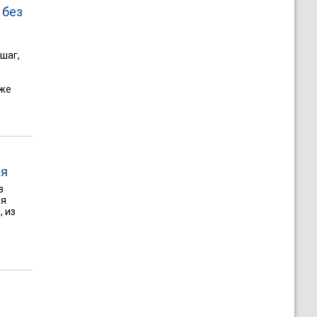
 без
шаг,
оже
ля
в
ая
, из
а