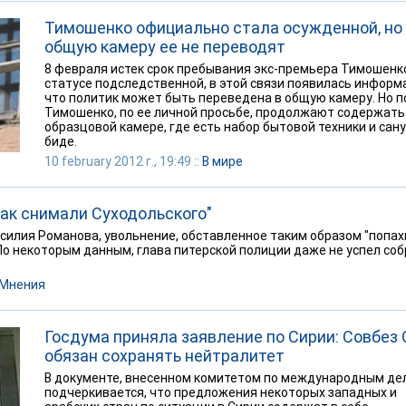
Тимошенко официально стала осужденной, но
общую камеру ее не переводят
8 февраля истек срок пребывания экс-премьера Тимошенк
статусе подследственной, в этой связи появилась информ
что политик может быть переведена в общую камеру. Но п
Тимошенко, по ее личной просьбе, продолжают содержать
образцовой камере, где есть набор бытовой техники и сану
биде.
10 february 2012 г., 19:49 ::
В мире
Как снимали Суходольского"
силия Романова, увольнение, обставленное таким образом "попа
По некоторым данным, глава питерской полиции даже не успел со
Мнения
Госдума приняла заявление по Сирии: Совбез
обязан сохранять нейтралитет
В документе, внесенном комитетом по международным де
подчеркивается, что предложения некоторых западных и