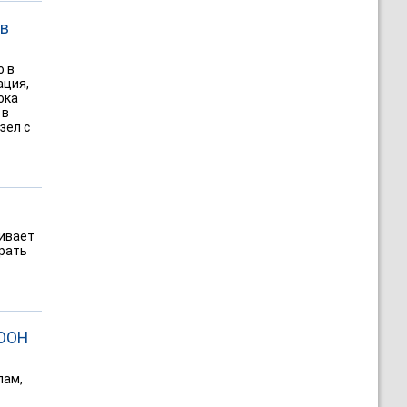
 в
о в
ация,
ока
 в
зел с
хивает
брать
 ООН
лам,