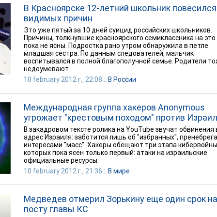
В Красноярске 12-летний школьник повесился
видимых причин
Это уже пятый за 10 дней суицид российских школьников.
Причины, толкнувшие красноярского семиклассника на это 
пока не ясны. Подростка рано утром обнаружила в петле
младшая сестра. По данным следователей, мальчик
воспитывался в полной благополучной семье. Родители т
недоумевают.
10 february 2012 г., 22:08 ::
В России
Международная группа хакеров Anonymous
угрожает "крестовым походом" против Израи
В закадровом тексте ролика на YouTube звучат обвинения 
адрес Израиля: заботится лишь об "избранных", пренебрег
интересами "масс". Хакеры обещают три этапа кибервойны
которых пока ясен только первый: атаки на израильские
официальные ресурсы.
10 february 2012 г., 21:36 ::
В мире
Медведев отмерил Зорькину еще один срок н
посту главы КС