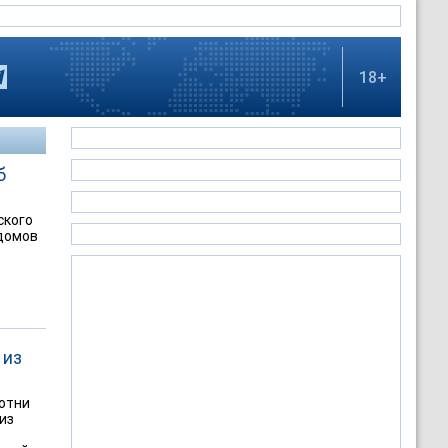
18+
б
ского
 домов
 из
сотни
из