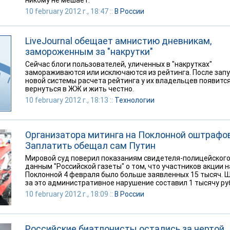
никому не мешает.
10 february 2012 г., 18:47 ::
В России
LiveJournal обещает амнистию дневникам,
замороженным за "накрутки"
Сейчас блоги пользователей, уличенных в "накрутках"
замораживаются или исключаются из рейтинга. После запу
новой системы расчета рейтинга у их владельцев появитс
вернуться в ЖЖ и жить честно.
10 february 2012 г., 18:13 ::
Технологии
Организатора митинга на Поклонной оштрафо
Заплатить обещал сам Путин
Мировой суд поверил показаниям свидетеля-полицейского
данным "Российской газеты" о том, что участников акции н
Поклонной 4 февраля было больше заявленных 15 тысяч. 
за это административное нарушение составил 1 тысячу ру
10 february 2012 г., 18:09 ::
В России
Российские биатлонисты остались за чертой