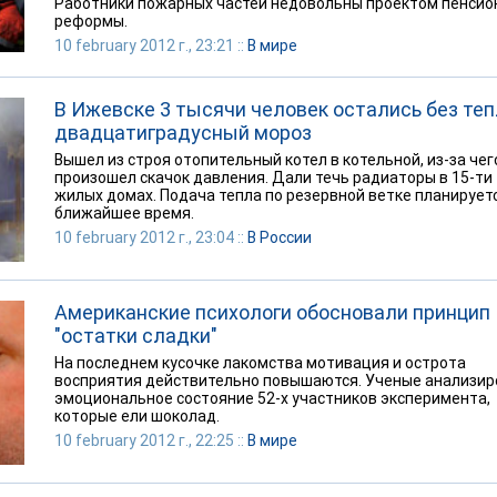
Работники пожарных частей недовольны проектом пенсио
реформы.
10 february 2012 г., 23:21 ::
В мире
В Ижевске 3 тысячи человек остались без теп
двадцатиградусный мороз
Вышел из строя отопительный котел в котельной, из-за чег
произошел скачок давления. Дали течь радиаторы в 15-ти
жилых домах. Подача тепла по резервной ветке планирует
ближайшее время.
10 february 2012 г., 23:04 ::
В России
Американские психологи обосновали принцип
"остатки сладки"
На последнем кусочке лакомства мотивация и острота
восприятия действительно повышаются. Ученые анализир
эмоциональное состояние 52-х участников эксперимента,
которые ели шоколад.
10 february 2012 г., 22:25 ::
В мире