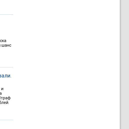
ска
я шанс
вали.
 и
а
Штраф
блей.