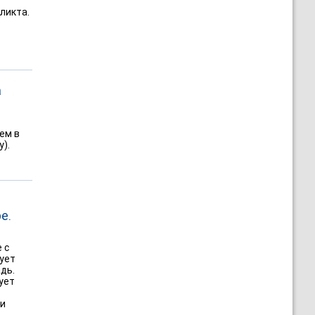
ликта.
а
ем в
).
е.
 с
ует
дь.
ует
ли