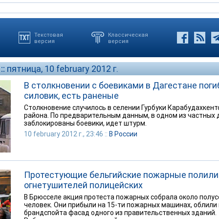
Текстовая
Классическая
версия
версия
::
пятница, 10 february 2012 г.
В столкновении с боевиками в Дагестане поги
силовик, есть раненые
Столкновение случилось в селении Гурбуки Карабудахкент
района. По предварительным данным, в одном из частных
заблокированы боевики, идет штурм.
10 february 2012 г., 23:46 ::
В России
Протестующие бельгийские пожарные полили
огнетушителей полицейских
В Брюсселе акция протеста пожарных собрала около полу
человек. Они прибыли на 15-ти пожарных машинах, облили 
брандспойта фасад одного из правительственных зданий.