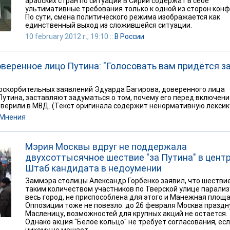
арабских стран по ситуации в Сирии содержат в себе
ультимативные требования только к одной из сторон конф
По сути, смена политического режима изображается как
единственный выход из сложившейся ситуации.
10 february 2012 г., 19:10 ::
В России
веренное лицо Путина: "Голосовать вам придётся з
 оскорбительных заявлений Эдуарда Багирова, доверенного лица
утина, заставляют задуматься о том, почему его перед включени
верили в МВД. (Текст оригинала содержит ненормативную лексику
Мнения
Мэрия Москвы вдруг не поддержала
двухсоттысячное шествие "за Путина" в центр
Штаб кандидата в недоумении
Заммэра столицы Александр Горбенко заявил, что шествие
таким количеством участников по Тверской улице парализ
весь город, не приспособлена для этого и Манежная площа
Оппозиции тоже не повезло: до 26 февраля Москва праздн
Масленицу, возможностей для крупных акций не остается.
Однако акция "Белое кольцо" не требует согласования, ес