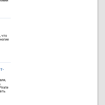
ремии
, что
ногие
т-
аля,
ь
irate
ать.