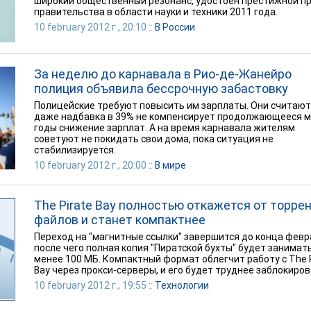
широкий общественный резонанс, удостоен престижной п
правительства в области науки и техники 2011 года.
10 february 2012 г., 20:10 ::
В России
За неделю до карнавала в Рио-де-Жанейро
полиция объявила бессрочную забастовку
Полицейские требуют повысить им зарплаты. Они считают
даже надбавка в 39% не компенсирует продолжающееся м
годы снижение зарплат. А на время карнавала жителям
советуют не покидать свои дома, пока ситуация не
стабилизируется.
10 february 2012 г., 20:00 ::
В мире
The Pirate Bay полностью откажется от торрен
файлов и станет компактнее
Переход на "магнитные ссылки" завершится до конца февр
после чего полная копия "Пиратской бухты" будет занимат
менее 100 МБ. Компактный формат облегчит работу с The P
Bay через прокси-серверы, и его будет труднее заблокиров
10 february 2012 г., 19:55 ::
Технологии