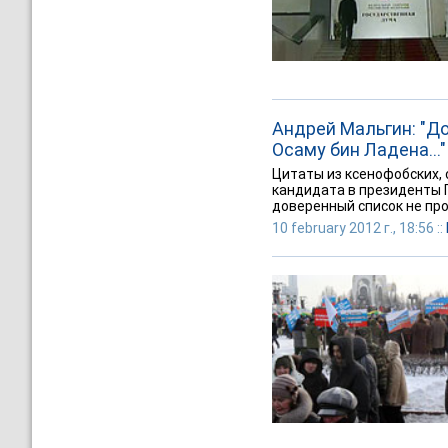
Андрей Мальгин: "До
Осаму бин Ладена..."
Цитаты из ксенофобских,
кандидата в президенты П
доверенный список не про
10 february 2012 г., 18:56 ::