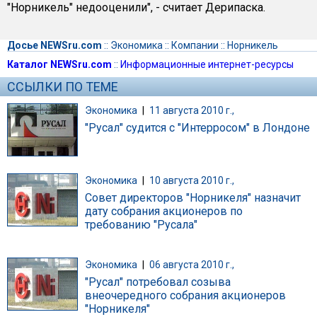
"Норникель" недооценили", - считает Дерипаска.
Досье NEWSru.com
::
Экономика
::
Компании
::
Норникель
Каталог NEWSru.com
::
Информационные интернет-ресурсы
ССЫЛКИ ПО ТЕМЕ
Экономика
|
11 августа 2010 г.,
"Русал" судится с "Интерросом" в Лондоне
Экономика
|
10 августа 2010 г.,
Совет директоров "Норникеля" назначит
дату собрания акционеров по
требованию "Русала"
Экономика
|
06 августа 2010 г.,
"Русал" потребовал созыва
внеочередного собрания акционеров
"Норникеля"