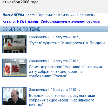
от ноября 2008 года.
Досье NEWSru.com
::
Экономика
::
Компании
::
Норникель
Каталог NEWSru.com
::
Информационные интернет-ресурсы
ССЫЛКИ ПО ТЕМЕ
Экономика
|
11 августа 2010 г.,
"Русал" судится с "Интерросом" в Лондоне
Экономика
|
10 августа 2010 г.,
Совет директоров "Норникеля" назначит
дату собрания акционеров по
требованию "Русала"
Экономика
|
10 августа 2010 г.,
Волошин согласился с результатами
собрания акционеров "Норильского
никеля"