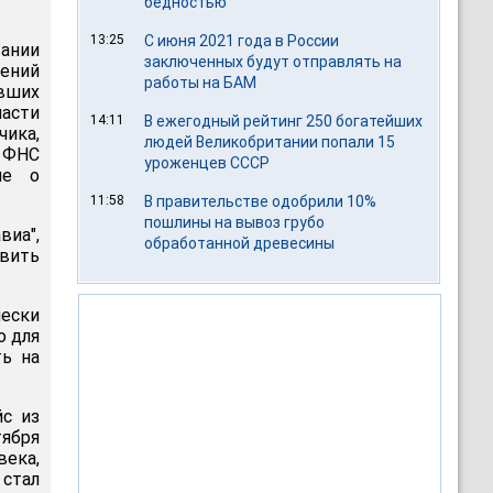
бедностью
13:25
С июня 2021 года в России
ании
заключенных будут отправлять на
чений
работы на БАМ
вших
ласти
14:11
В ежегодный рейтинг 250 богатейших
ика,
людей Великобритании попали 15
 ФНС
уроженцев СССР
ие о
11:58
В правительстве одобрили 10%
пошлины на вывоз грубо
иа",
обработанной древесины
вить
чески
о для
ть на
йс из
тября
ека,
 стал