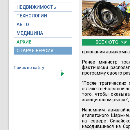
НЕДВИЖИМОСТЬ
ТЕХНОЛОГИИ
АВТО
МЕДИЦИНА
АРХИВ
ВСЕ ФОТО
СТАРАЯ ВЕРСИЯ
признании авиакомпа
Ранее министр тра
фактически распола
Поиск по сайту
программу своего раз
"После трагических
остался небольшой ав
того, чтобы оказыв
авиационном рынке", 
Напомним, авиалайн
египетского Шарм-эш
на севере Синайско
находившиеся на бор