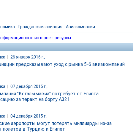
ономика
::
Гражданская авиация
::
Авиакомпании
нформационные интернет-ресурсы
ика
|
26 января 2016 г.,
виации предсказывают уход с рынка 5-6 авиакомпаний
ика
|
07 декабря 2015 г.,
мпания "Когалымавиа" потребует от Египта
сацию за теракт на борту A321
ика
|
04 декабря 2015 г.,
ские аэропорты могут потерять миллиарды из-за
 полетов в Турцию и Египет