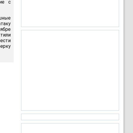
ие с
ушные
атаку
оябре
атили
ести
ерку