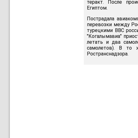
теракт. После про
Египтом.
Пострадала авиаком
перевозки между Рос
турецкими ВВС росси
"Когалымавиа" приос
летать и два самол
самолетов). В то
Ространснадзора.