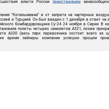
исшествия власти России
приостановили
авиасообщен
пания "Когалымавиа" и от запрета на чартерные возд
сией и Турцией. Он был введен с 1 декабря в ответ на 
йского бомбардировщика Су-24 24 ноября в Сирии. В н
тановила полеты четырех самолетов А321, позже прекр
ета А320 (весь парк перевозчика состоит всего из ш
 же время лайнеры компании успешно прошли пров