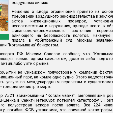
воздушных линиях.
Решение о вводе ограничений принято на основ
требований воздушного законодательства и заклю
актов инспекционных проверок, установи
несоответствия и нарушения, прежде всего в об
финансово-экономического состояния перевозч
влияющего на безопасность полетов. Накануне
подала в Арбитражный суд Москвы заявлен
нии "Когалымавиа" банкротом.
нспорта РФ Максим Соколов сообщал, что "Когалымав
гающая только одним самолетом, должна либо подгото
вития, либо уйти с рынка.
 событий на Синайском полуострове у компании факти
иационный парк, на крыле одно судно. Этого недостаточн
ать услуги по международным перелетам и существова
- говорил министр в марте.
ер А321 авиакомпании "Когалымавиа", выполнявший ре
-Шейха в Санкт-Петербург, потерпел катастрофу 31 ок
го полуострова вскоре после взлета. Все 224 челов
ту, погибли. ФСБ установила, что причиной катастрофы