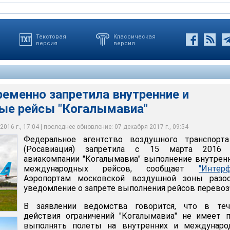
Текстовая
Классическая
версия
версия
еменно запретила внутренние и
е рейсы "Когалымавиа"
ер А321 авиакомпании "Когалымавиа", выполнявший рейс из
тво воздушного транспорта РФ (Росавиация) запретила с 15
ш-Шейха в Санкт-Петербург, потерпел катастрофу 31 октября на
огалымавиа" выполнение внутренних и международных рейсов
полуострова вскоре после взлета
 власти России приостановили авиасообщение с Египтом
016 г., 17:04 | последнее обновление: 07 декабря 2017 г., 09:54
Федеральное агентство воздушного транспорт
идента России
(Росавиация) запретила с 15 марта 2016 
авиакомпании "Когалымавиа" выполнение внутрен
международных рейсов, сообщает
"Интерф
Аэропортам московской воздушной зоны разос
уведомление о запрете выполнения рейсов перевоз
В заявлении ведомства говорится, что в теч
действия ограничений "Когалымавиа" не имеет 
выполнять полеты на внутренних и междунаро