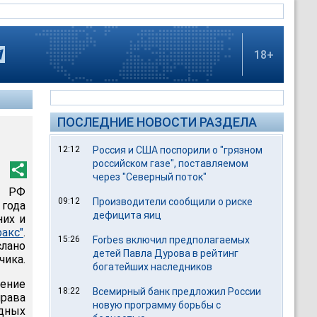
18+
ПОСЛЕДНИЕ НОВОСТИ РАЗДЕЛА
12:12
Россия и США поспорили о "грязном
российском газе", поставляемом
через "Северный поток"
а РФ
09:12
Производители сообщили о риске
года
дефицита яиц
них и
акс"
.
15:26
Forbes включил предполагаемых
лано
детей Павла Дурова в рейтинг
чика.
богатейших наследников
ение
18:22
Всемирный банк предложил России
права
новую программу борьбы с
дных