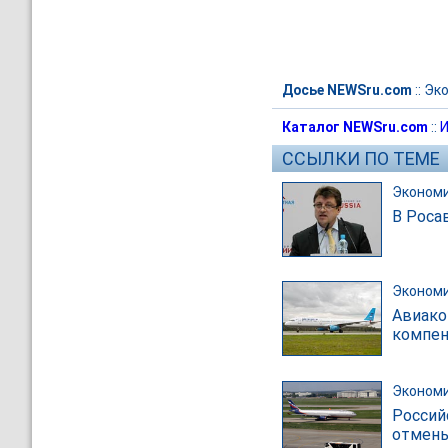
Досье NEWSru.com
::
Эк
Каталог NEWSru.com
::
И
ССЫЛКИ ПО ТЕМЕ
Эконом
В Роса
Эконом
Авиако
компен
Эконом
Россий
отмены