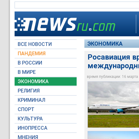
ЭКОНОМИКА
ВСЕ НОВОСТИ
ПАНДЕМИЯ
Росавиация вр
В РОССИИ
международны
Напомним, авиалайн
Федеральное агентс
египетского Шарм-э
В МИРЕ
марта 2016 года "К
севере Синайского 
После происшествия
время публикации: 16 марта 2
ЭКОНОМИКА
Moscow-Live.ru
Global Look Press
Пресс-служба През
РЕЛИГИЯ
КРИМИНАЛ
СПОРТ
КУЛЬТУРА
ИНОПРЕССА
МНЕНИЯ