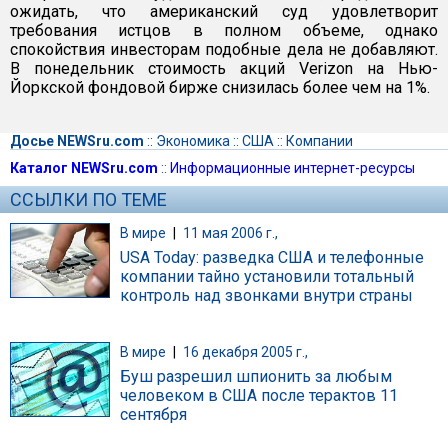
ожидать, что американский суд удовлетворит
требования истцов в полном объеме, однако
спокойствия инвесторам подобные дела не добавляют.
В понедельник стоимость акций Verizon на Нью-
Йоркской фондовой бирже снизилась более чем на 1%.
Досье NEWSru.com
::
Экономика
::
США
::
Компании
Каталог NEWSru.com
::
Информационные интернет-ресурсы
ССЫЛКИ ПО ТЕМЕ
В мире
|
11 мая 2006 г.,
USA Today: разведка США и телефонные
компании тайно установили тотальный
контроль над звонками внутри страны
В мире
|
16 декабря 2005 г.,
Буш разрешил шпионить за любым
человеком в США после терактов 11
сентября