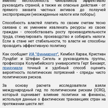
именно неспособность чиновников эффективно
руководить страной, а также их опасные действия - от
прямого захвата частных активов до ползучей
экспроприации (неожиданные налоги или поборы).
Способность властей платить по своим счетам тесно
связана с их умением извлекать ресурсы из своих
граждан - способствовать росту производительности
труда, стимулировать производство и собирать налоги.
Если в стане нет стабильности, то власти не способны
проводить эффективную политику.
Как сообщает
ИА "Финмаркет"
, Кембел Харви, Кристиан
Лундбат и Штефан Сигель и руководитель группы,
профессора Колумбийского университета Герт Бекаерт,
придумали
точный и удобный способ оценить
вероятность политических потрясений - спреды чисто
политических рисков.
За основу расчета исследователи взяли
международный гид по политическим рискам (ICRG),
который оценивает влияние политики на финансы,
используя данные о фактических транзакциях стран на
протяжении шести лет.