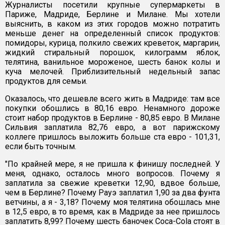
Журналисты посетили крупные супермаркеты в
Париже, Мадриде, Берлине и Милане. Мы хотели
выяснить, в каком из этих городов можно потратить
меньше денег на определенный список продуктов:
помидоры, курица, полкило свежих креветок, маргарин,
жидкий стиральный порошок, килограмм яблок,
телятина, ванильное мороженое, шесть банок колы и
куча мелочей. Приблизительный недельный запас
продуктов для семьи.
Оказалось, что дешевле всего жить в Мадриде: там все
покупки обошлись в 80,16 евро. Ненамного дороже
стоит набор продуктов в Берлине - 80,85 евро. В Милане
Сильвия заплатила 82,76 евро, а вот парижскому
коллеге пришлось выложить больше ста евро - 101,31,
если быть точным.
"По крайней мере, я не пришла к финишу последней. У
меня, однако, осталось много вопросов. Почему я
заплатила за свежие креветки 12,90, вдвое больше,
чем в Берлине? Почему Рауэ заплатил 1,90 за два фунта
ветчины, а я - 3,18? Почему моя телятина обошлась мне
в 12,5 евро, в то время, как в Мадриде за нее пришлось
заплатить 8,99? Почему шесть баночек Coca-Cola стоят в