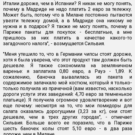
Италии дороже, чем в Испании? Я никак не могу понять,
почему в Мадриде не надо платить 2 евро за тележку.
Может быть, потому что в Милане постоянно пытаются
увезти тележку домой, а в Мадриде она никому не
нужна и в подарок? Я также не могу понять, почему в
Париже пакеты для покупок - бесплатные, а мне
пришлось за них платить в качестве какого-то
загадочного налога", - возмущается Сильвия.
"Меня утешило то, что в Германии чипсы стоят дороже,
хотя я была уверена, что этот продукт там должен быть
дешевле. Я также сэкономила на земляничном
варенье: я заплатила 0,80 евро, а Рауэ - 1,89. К
сожалению, баночка вывалилась из пакета и
содержимое запачкало мой костюм, который я только-
только получила из прачечной (вам известно, насколько
дороги услуги этих заведений: 4,70 евро за темненькое
платьице). Я получила огромное удовлетворение и вот
еще почему: несмотря на то, что мои помидоры для
салата оказались дорогущими (3,23 за кг), они стоят
дешевле, чем в трех других городах", - отмечает
Сильвия. Больше всего ее поразило, что в Париже
шесть баночек колы стоят 5,10 евро - в два раза
дороже, чем в Милане.