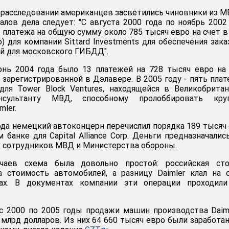
 расследовании американцев засветились чиновники из М
алов дела следует: "С августа 2000 года по ноябрь 2002
 платежа на общую сумму около 785 тысяч евро на счет в
о) для компании Sittard Investments для обеспечения зака
й для московского ГИБДД".
юнь 2004 года было 13 платежей на 728 тысяч евро на
, зарегистрированной в Дэлавере. В 2005 году - пять пла
для Tower Block Ventures, находящейся в Великобрита
нсультанту МВД, способному пролоббировать кру
mler.
года немецкий автоконцерн перечислил порядка 189 тысяч
 банке для Capital Alliance Corp. Деньги предназначалис
 сотрудников МВД и Министерства обороны.
чаев схема была довольно простой: российская сто
 стоимость автомобилей, а разницу Daimler клал на 
ках. В документах компании эти операции проходили
.
с 2000 по 2005 годы продажи машин производства Daim
 млрд долларов. Из них 64 660 тысяч евро были заработа