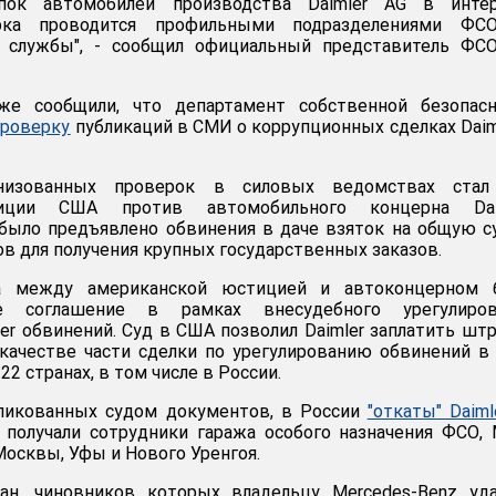
пок автомобилей производства Daimler AG в интер
ерка проводится профильными подразделениями ФС
а службы", - сообщил официальный представитель ФС
е сообщили, что департамент собственной безопасн
проверку
публикаций в СМИ о коррупционных сделках Daim
низованных проверок в силовых ведомствах стал
иции США против автомобильного концерна Daim
было предъявлено обвинения в даче взяток на общую 
ов для получения крупных государственных заказов.
а между американской юстицией и автоконцерном 
е соглашение в рамках внесудебного урегулиров
er обвинений. Суд в США позволил Daimler заплатить шт
качестве части сделки по урегулированию обвинений в
22 странах, в том числе в России.
бликованных судом документов, в России
"откаты" Daiml
 получали сотрудники гаража особого назначения ФСО,
осквы, Уфы и Нового Уренгоя.
ан, чиновников которых владельцу Mercedes-Benz уда