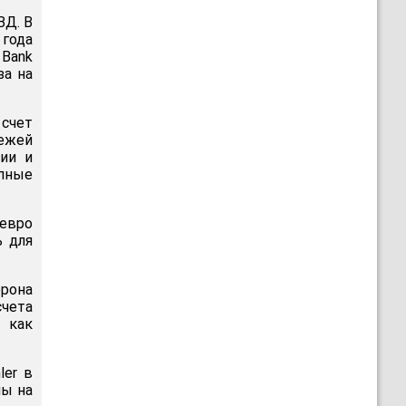
ВД. В
 года
 Bank
за на
 счет
тежей
нии и
пные
 евро
ь для
рона
счета
 как
ler в
ны на