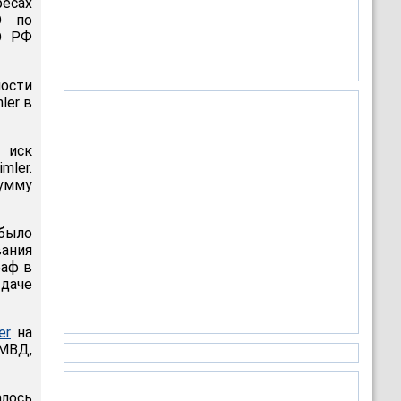
есах
О по
О РФ
ости
ler в
 иск
ler.
сумму
было
ания
раф в
 даче
er
на
 МВД,
лось