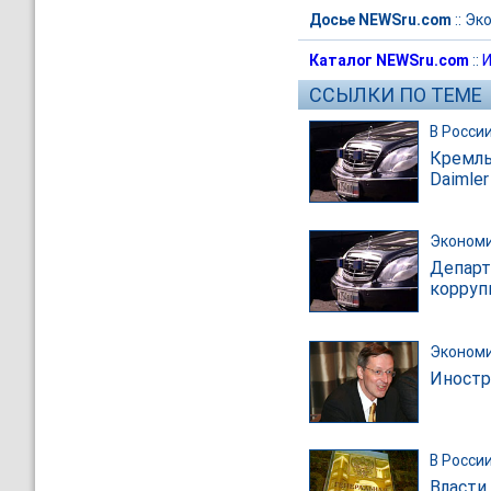
Досье NEWSru.com
::
Эк
Каталог NEWSru.com
::
И
ССЫЛКИ ПО ТЕМЕ
В Росси
Кремль
Daimle
Эконом
Департ
корруп
Эконом
Иностр
В Росси
Власти