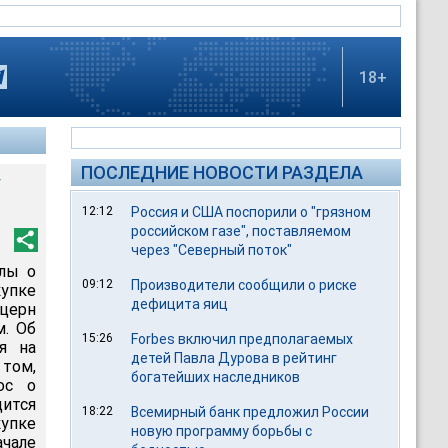
18+
ПОСЛЕДНИЕ НОВОСТИ РАЗДЕЛА
у
12:12
Россия и США поспорили о "грязном
российском газе", поставляемом
через "Северный поток"
алы о
09:12
Производители сообщили о риске
пке
дефицита яиц
церн
м. Об
15:26
Forbes включил предполагаемых
я на
детей Павла Дурова в рейтинг
 том,
богатейших наследников
ос о
ится
18:22
Всемирный банк предложил России
упке
новую программу борьбы с
чале