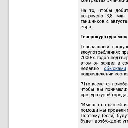
контрактах с чиновни
На то, чтобы доби
потрачено 3,8 млн
гаишников с августа
евро.
Генпрокуратура може
Генеральный проку
злоупотреблениях пр
2000-х годов подтве
этом он заявил в с
недавно
обысками
подразделении корпор
"Что касается приоб
чтобы вы понимали:
прокуратурой города Д
"Именно по нашей и
помощи мы провели о
Поэтому (если) буду
будет возбуждено уго