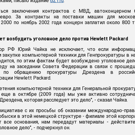
ками, писало издание
GZT.ru
.
ться заключения контрактов с МВД, автоконцерном 
 евро. За контракты на поставки машин для москов
 2000 по ноябрь 2002 года концерн заплатил около 800 
т возбудить уголовное дело против Hewlett Packard
рор РФ Юрий Чайка не исключает, что если информац
и закупке компьютерной техники для Генпрокуратуры в н
рдится, по этим фактам будет возбуждено уголовное дел
реду на заседании Совета Федерации в связи с проше
по обращению прокуратуры Дрездена в россий
ации Hewlett Packard.
ретения компьютерной техники для Генеральной прокурат
 еще в октябре (2009 года) мы уже активно сотруднич
рездена, которая расследует это дело", - сказал Чайка.
нициативе с их просьбы об оказании международно-пра
быски в этой немецкой структуре - филиале этой корпор
т все основания, нам передадут материалы - действит
ловное дело", - подчеркнул он.