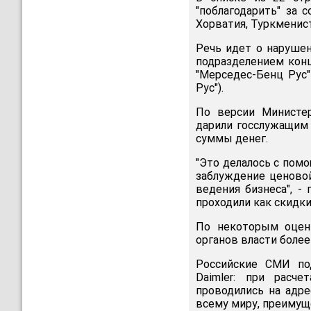
"поблагодарить" за с
Хорватия, Туркменист
Речь идет о наруше
подразделением конц
"Мерседес-Бенц Рус
Рус").
По версии Министер
дарили госслужащим 
суммы денег.
"Это делалось с пом
заблуждение ценовой
ведения бизнеса", -
проходили как скидк
По некоторым оценк
органов власти более
Российские СМИ по
Daimler: при расче
проводились на адре
всему миру, преимуще