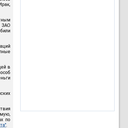
Ирак,
ртным
м ЗАО
обили
аций
упные
щей в
пособ
еньги
ских
твия
мую,
ах по
та"
.