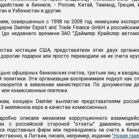
одействие в бизнесе, - Россия, Китай, Таиланд, Греция, 
ан и Узбекистан и другие.
ниях, совершенных с 1998 по 2008 год немецким экспо
ерна Daimler Export and Trade Finance GmbH и российски
" (до недавнего времени ЗАО "Даймлер Крайслер автом
ства юстиции США, представители этих двух организ
дорогие подарки или просто переводили на их счета кр
ощью офшорных банковских счетов, третьих лиц и вводя
 политики. Эти организации воспринимали подкуп как с
 говорится в заявлении министерства. По документам д
и или комиссионные платежи.
ам, концерн Daimler выплатил представителям россий
 3 миллионов евро в качестве комиссионных.
дробно описали механизм коррупционного взаимодейс
тах с российской стороной "откаты" давались напря
са подставных фирм или переводились на счета в банк
ственно, в Латвии, писало, например, издание
"Новая газе