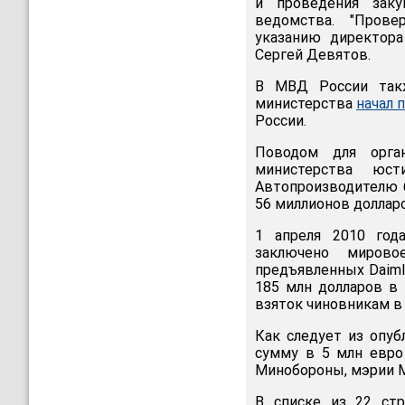
и проведения заку
ведомства. "Пров
указанию директор
Сергей Девятов.
В МВД России такж
министерства
начал 
России.
Поводом для орга
министерства юст
Автопроизводителю 
56 миллионов доллар
1 апреля 2010 год
заключено мирово
предъявленных Daiml
185 млн долларов в 
взяток чиновникам в 
Как следует из опу
сумму в 5 млн евро
Минобороны, мэрии М
В списке из 22 стр