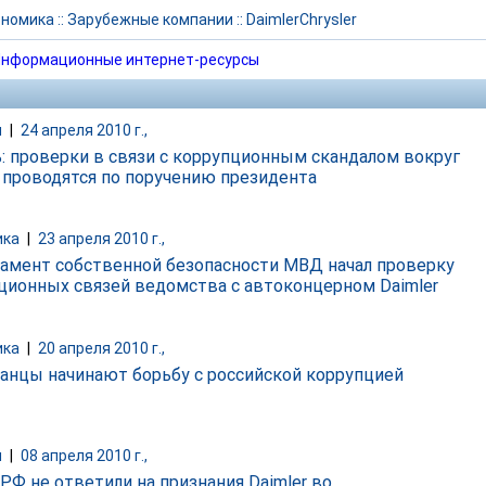
ономика
::
Зарубежные компании
::
DaimlerChrysler
нформационные интернет-ресурсы
и
|
24 апреля 2010 г.,
: проверки в связи с коррупционным скандалом вокруг
r проводятся по поручению президента
ика
|
23 апреля 2010 г.,
амент собственной безопасности МВД начал проверку
ционных связей ведомства с автоконцерном Daimler
ика
|
20 апреля 2010 г.,
анцы начинают борьбу с российской коррупцией
и
|
08 апреля 2010 г.,
 РФ не ответили на признания Daimler во