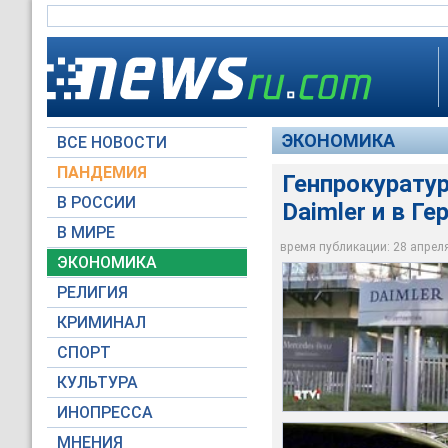
ЭКОНОМИКА
ВСЕ НОВОСТИ
ПАНДЕМИЯ
Генпрокурату
В РОССИИ
Daimler и в Ге
24 апреля высокопо
Генпрокуратура Рос
поручению президе
злоупотреблениях п
В МИРЕ
Генпрокуратура зап
поставки машин "М
поставлял российс
время публикации: 28 апреля 
ЭКОНОМИКА
RTV International
Euronews
Первый канал
РЕЛИГИЯ
КРИМИНАЛ
СПОРТ
КУЛЬТУРА
ИНОПРЕССА
МНЕНИЯ