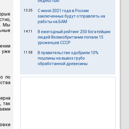
бедностью
13:25
С июня 2021 года в России
орые
заключенных будут отправлять на
стно,
работы на БАМ
у. Мы
ьные
14:11
В ежегодный рейтинг 250 богатейших
людей Великобритании попали 15
уроженцев СССР
ении
о уже
11:58
В правительстве одобрили 10%
пошлины на вывоз грубо
обработанной древесины
то по
ства
ерна
, так
вами
товки