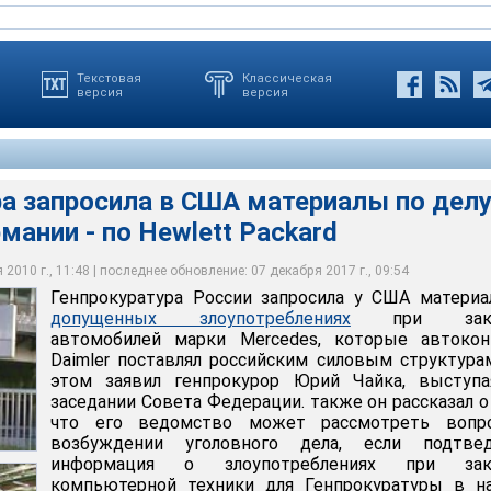
Текстовая
Классическая
версия
версия
ра запросила в США материалы по дел
рмании - по Hewlett Packard
ставленный источник в Кремле заявил "Интерфакс", что по
сии запросила у США материалы о допущенных
нта правоохранительные органы проверяют обстоятельства
ри закупке "мерседесов", которые автоконцерн Daimler
росила в США материалы по делу Daimler
ерседес" некоторым властным структурам
ким силовым структурам
2010 г., 11:48 | последнее обновление: 07 декабря 2017 г., 09:54
Генпрокуратура России запросила у США матери
допущенных злоупотреблениях
при заку
автомобилей марки Mercedes, которые автокон
Daimler поставлял российским силовым структура
этом заявил генпрокурор Юрий Чайка, выступа
заседании Совета Федерации. также он рассказал о
что его ведомство может рассмотреть вопр
возбуждении уголовного дела, если подтвед
информация о злоупотреблениях при зак
компьютерной техники для Генпрокуратуры в на