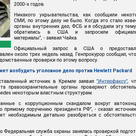
2000-х годов.
Никакого укрывательства, как сообщили некот
СМИ, по этому делу не было. Когда это стало изве
органы внутренних дел, ФСБ и я обсудили эту тем
обратились в США и запросили официал
материалы", - заявил Чайка.
Официальный запрос в США о предоставл
авлен около трех недель назад. Генпрокурор сообщил, чт
омственные проверки по этому вопросу.
жет возбудить уголовное дело против Hewlett Packard
ставленный источник в Кремле заявил
"Интерфаксу"
, ч
та правоохранительные органы проверяют обстоятель
edes некоторым властным структурам.
язанные с коррупционным скандалом вокруг автоконц
по прямому поручению президента РФ", - сказал источник
ет необходимым детально разобраться с обстоятельст
то Федеральная служба охраны занялась проверкой подго