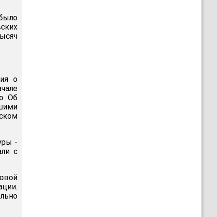
было
ских
тысяч
ия о
ачале
о. Об
дшими
ском
уры -
али с
вовой
ации.
ельно