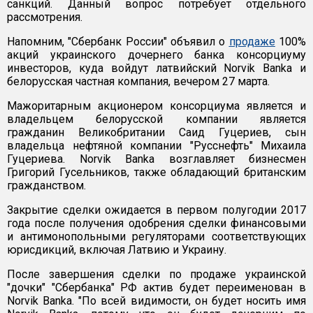
санкций. Данный вопрос потребует отдельного
рассмотрения.
Напомним, "Сбербанк России" объявил о
продаже
100%
акций украинского дочернего банка консорциуму
инвесторов, куда войдут латвийский Norvik Banka и
белорусская частная компания, вечером 27 марта.
Мажоритарным акционером консорциума является и
владельцем белорусской компании является
гражданин Великобритании Саид Гуцериев, сын
владельца нефтяной компании "Русснефть" Михаила
Гуцериева. Norvik Banka возглавляет бизнесмен
Григорий Гусельников, также обладающий британским
гражданством.
Закрытие сделки ожидается в первом полугодии 2017
года после получения одобрения сделки финансовыми
и антимонопольными регуляторами соответствующих
юрисдикций, включая Латвию и Украину.
После завершения сделки по продаже украинской
"дочки" "Сбербанка" РФ актив будет переименован в
Norvik Bankа. "По всей видимости, он будет носить имя