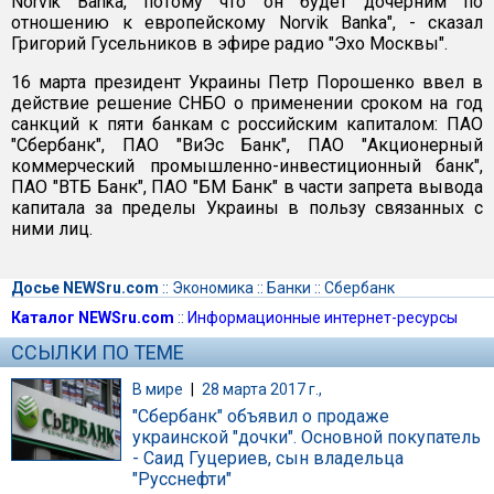
Norvik Bankа, потому что он будет дочерним по
отношению к европейскому Norvik Bankа", - сказал
Григорий Гусельников в эфире радио "Эхо Москвы".
16 марта президент Украины Петр Порошенко ввел в
действие решение СНБО о применении сроком на год
санкций к пяти банкам с российским капиталом: ПАО
"Сбербанк", ПАО "ВиЭс Банк", ПАО "Акционерный
коммерческий промышленно-инвестиционный банк",
ПАО "ВТБ Банк", ПАО "БМ Банк" в части запрета вывода
капитала за пределы Украины в пользу связанных с
ними лиц.
Досье NEWSru.com
::
Экономика
::
Банки
::
Сбербанк
Каталог NEWSru.com
::
Информационные интернет-ресурсы
ССЫЛКИ ПО ТЕМЕ
В мире
|
28 марта 2017 г.,
"Сбербанк" объявил о продаже
украинской "дочки". Основной покупатель
- Саид Гуцериев, сын владельца
"Русснефти"