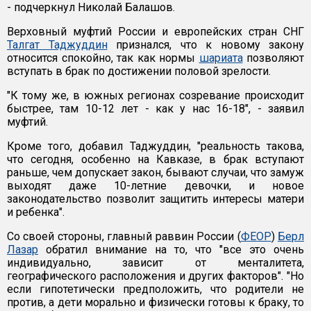
- подчеркнул Николай Балашов.
Верховный муфтий России и европейских стран СНГ
Талгат Таджуддин
признался, что к новому закону
относится спокойно, так как нормы
шариата
позволяют
вступать в брак по достижении половой зрелости.
"К тому же, в южных регионах созревание происходит
быстрее, там 10-12 лет - как у нас 16-18", - заявил
муфтий.
Кроме того, добавил Таджуддин, "реальность такова,
что сегодня, особенно на Кавказе, в брак вступают
раньше, чем допускает закон, бывают случаи, что замуж
выходят даже 10-летние девочки, и новое
законодательство позволит защитить интересы матери
и ребенка".
Со своей стороны, главный раввин России (
ФЕОР
)
Берл
Лазар
обратил внимание на то, что "все это очень
индивидуально, зависит от менталитета,
географического расположения и других факторов". "Но
если гипотетически предположить, что родители не
против, а дети морально и физически готовы к браку, то