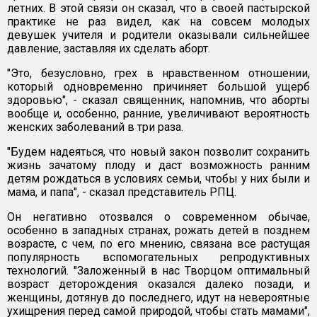
летних. В этой связи он сказал, что в своей пастырской
практике не раз видел, как на совсем молодых
девушек учителя и родители оказывали сильнейшее
давление, заставляя их сделать аборт.
"Это, безусловно, грех в нравственном отношении,
который одновременно причиняет большой ущерб
здоровью", - сказал священник, напомнив, что аборты
вообще и, особенно, ранние, увеличивают вероятность
женских заболеваний в три раза.
"Будем надеяться, что новый закон позволит сохранить
жизнь зачатому плоду и даст возможность ранним
детям рождаться в условиях семьи, чтобы у них были и
мама, и папа", - сказал представитель РПЦ.
Он негативно отозвался о современном обычае,
особенно в западных странах, рожать детей в позднем
возрасте, с чем, по его мнению, связана все растущая
популярность вспомогательных репродуктивных
технологий. "Заложенный в нас Творцом оптимальный
возраст деторождения оказался далеко позади, и
женщины, дотянув до последнего, идут на невероятные
ухищрения перед самой природой, чтобы стать мамами",