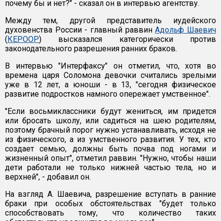
почему бы и нет?" - сказал он в интервью агентству.
Между тем, другой представитель иудейского
духовенства России - главный раввин
Адольф Шаевич
(
КЕРООР
) высказался категорически против
законодательного разрешения ранних браков.
В интервью "Интерфаксу" он отметил, что, хотя во
времена царя Соломона девочки считались зрелыми
уже в 12 лет, а юноши - в 13, "сегодня физическое
развитие подростков намного опережает умственное".
"Если восьмиклассники будут жениться, им придется
или бросать школу, или садиться на шею родителям,
поэтому брачный порог нужно устанавливать, исходя не
из физического, а из умственного развития. У тех, кто
создает семью, должны быть почва под ногами и
жизненный опыт", отметил раввин. "Нужно, чтобы наши
дети работали не только нижней частью тела, но и
верхней", - добавил он.
На взгляд А. Шаевича, разрешение вступать в ранние
браки при особых обстоятельствах "будет только
способствовать тому, что количество таких