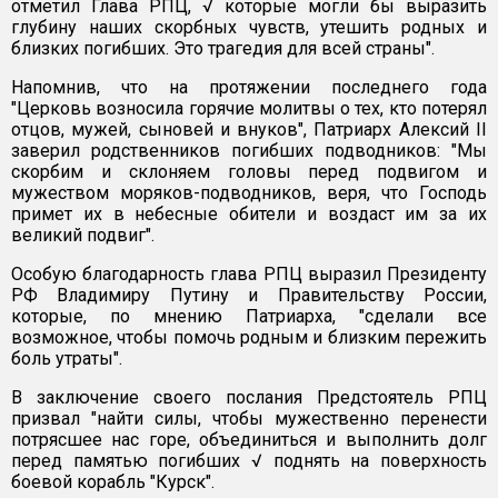
отметил Глава РПЦ, √ которые могли бы выразить
глубину наших скорбных чувств, утешить родных и
близких погибших. Это трагедия для всей страны".
Напомнив, что на протяжении последнего года
"Церковь возносила горячие молитвы о тех, кто потерял
отцов, мужей, сыновей и внуков", Патриарх Алексий II
заверил родственников погибших подводников: "Мы
скорбим и склоняем головы перед подвигом и
мужеством моряков-подводников, веря, что Господь
примет их в небесные обители и воздаст им за их
великий подвиг".
Особую благодарность глава РПЦ выразил Президенту
РФ Владимиру Путину и Правительству России,
которые, по мнению Патриарха, "сделали все
возможное, чтобы помочь родным и близким пережить
боль утраты".
В заключение своего послания Предстоятель РПЦ
призвал "найти силы, чтобы мужественно перенести
потрясшее нас горе, объединиться и выполнить долг
перед памятью погибших √ поднять на поверхность
боевой корабль "Курск".