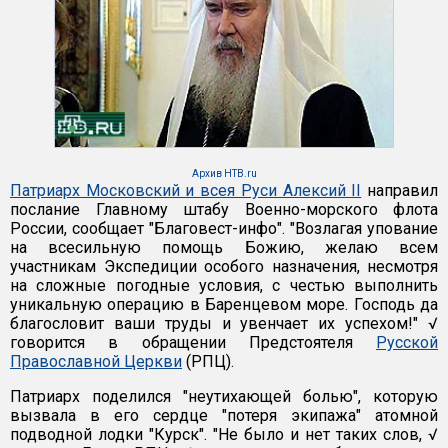
Архив НТВ.ru
Патриарх Московский и всея Руси Алексий II
направил
послание Главному штабу Военно-морского флота
России, сообщает "Благовест-инфо". "Возлагая упование
на всесильную помощь Божию, желаю всем
участникам Экспедиции особого назначения, несмотря
на сложные погодные условия, с честью выполнить
уникальную операцию в Баренцевом море. Господь да
благословит ваши труды и увенчает их успехом!" √
говорится в обращении Предстоятеля
Русской
Православной Церкви
(РПЦ).
Патриарх поделился "неутихающей болью", которую
вызвала в его сердце "потеря экипажа" атомной
подводной лодки "Курск". "Не было и нет таких слов, √