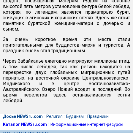
Шодон", посвященная матерям. Рядом на колонне
высотой пять метров установлена фигура белой лебеди,
которая, по легендам, является праматерью бурят,
живущих в агинских и хоринских степях. Здесь же стоит
памятник бурятской женщине-матери с дочерью и
сыном.
За очень короткое время эти места стали
притягательными для буддистов-мирян и туристов. А
праздник вновь стал традиционным.
Через Забайкалье ежегодно мигрируют миллионы птиц,
в том числе лебедей, так как регион находится на
перекрестке двух глобальных миграционных путей
пернатых: на восточной окраине Центральноазиатско-
Индийского и в центре Восточноазиатско-
Австралийского. Озеро Ножий входит в последний. Во
время перелетов здесь останавливаются сотни
лебедей.
Досье NEWSru.com
::
Религия
::
Буддизм
::
Праздники
Каталог NEWSru.com
::
Информационные интернет-ресурсы