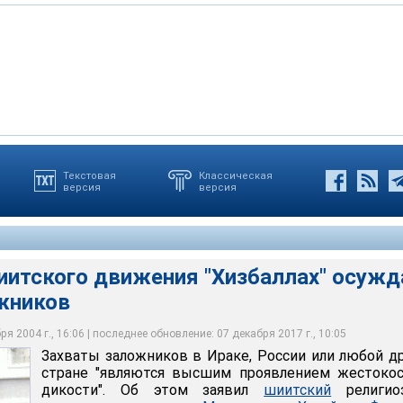
Текстовая
Классическая
версия
версия
 в Ираке, России или любой другой стране "являются высшим
ости и дикости", - заявил основатель радикального шиитского
ах" аятолла Фадлалла Мухаммед Хусейн
иитского движения "Хизбаллах" осужд
жников
я 2004 г., 16:06 | последнее обновление: 07 декабря 2017 г., 10:05
Захваты заложников в Ираке, России или любой д
стране "являются высшим проявлением жестокос
дикости". Об этом заявил
шиитский
религио