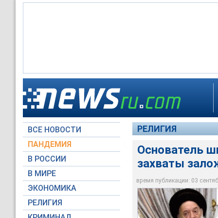
Захваты заложников
проявлением жесток
движения "Хезболл
РЕЛИГИЯ
ВСЕ НОВОСТИ
Архив NEWSru.com
ПАНДЕМИЯ
Основатель ш
В РОССИИ
захваты зало
В МИРЕ
время публикации: 03 сентябр
ЭКОНОМИКА
РЕЛИГИЯ
КРИМИНАЛ