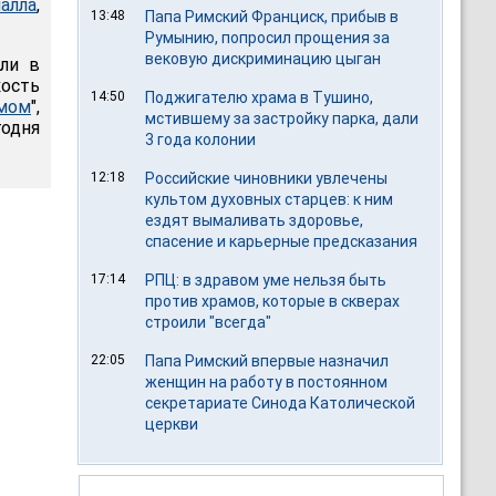
алла
,
13:48
Папа Римский Франциск, прибыв в
Румынию, попросил прощения за
вековую дискриминацию цыган
или в
ость
14:50
Поджигателю храма в Тушино,
мом
",
мстившему за застройку парка, дали
годня
3 года колонии
12:18
Российские чиновники увлечены
культом духовных старцев: к ним
ездят вымаливать здоровье,
спасение и карьерные предсказания
17:14
РПЦ: в здравом уме нельзя быть
против храмов, которые в скверах
строили "всегда"
22:05
Папа Римский впервые назначил
женщин на работу в постоянном
секретариате Синода Католической
церкви