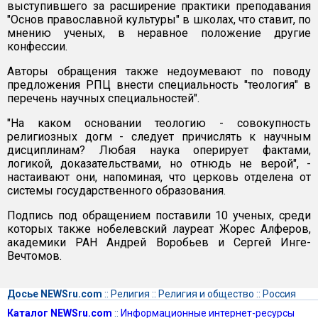
выступившего за расширение практики преподавания
"Основ православной культуры" в школах, что ставит, по
мнению ученых, в неравное положение другие
конфессии.
Авторы обращения также недоумевают по поводу
предложения РПЦ внести специальность "теология" в
перечень научных специальностей".
"На каком основании теологию - совокупность
религиозных догм - следует причислять к научным
дисциплинам? Любая наука оперирует фактами,
логикой, доказательствами, но отнюдь не верой", -
настаивают они, напоминая, что церковь отделена от
системы государственного образования.
Подпись под обращением поставили 10 ученых, среди
которых также нобелевский лауреат Жорес Алферов,
академики РАН Андрей Воробьев и Сергей Инге-
Вечтомов.
Досье NEWSru.com
::
Религия
::
Религия и общество
::
Россия
Каталог NEWSru.com
::
Информационные интернет-ресурсы