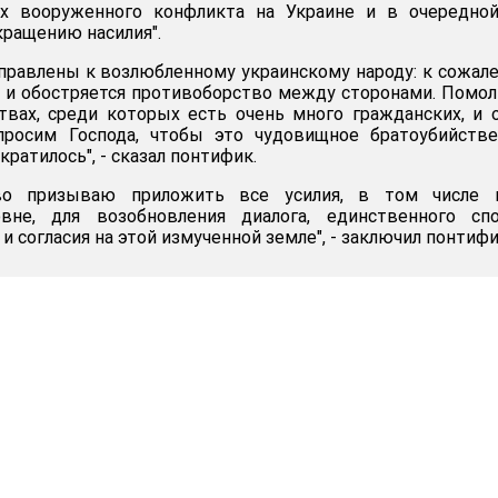
х вооруженного конфликта на Украине и в очередной
кращению насилия".
правлены к возлюбленному украинскому народу: к сожал
, и обостряется противоборство между сторонами. Помо
вах, среди которых есть очень много гражданских, и 
просим Господа, чтобы это чудовищное братоубийстве
кратилось", - сказал понтифик.
во призываю приложить все усилия, в том числе 
вне, для возобновления диалога, единственного спо
и согласия на этой измученной земле", - заключил понтифи