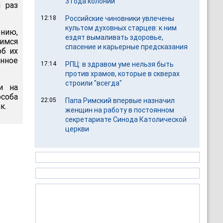
3 года колонии
 раз
12:18
Российские чиновники увлечены
культом духовных старцев: к ним
ению,
ездят вымаливать здоровье,
лимся
спасение и карьерные предсказания
об их
нное
17:14
РПЦ: в здравом уме нельзя быть
против храмов, которые в скверах
строили "всегда"
и на
соба
22:05
Папа Римский впервые назначил
к.
женщин на работу в постоянном
секретариате Синода Католической
церкви