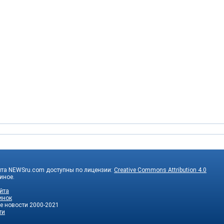
йта NEWSru.com доступны по лицензии:
Creative Commons Attribution 4.0
 иное.
йта
инок
е новости
2000-2021
ти