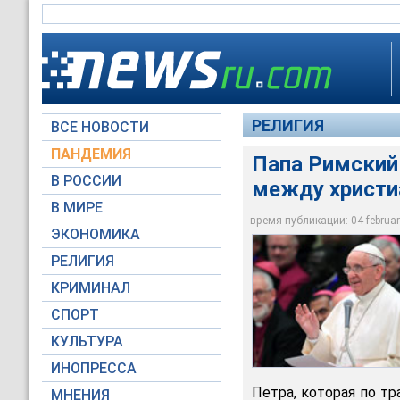
РЕЛИГИЯ
ВСЕ НОВОСТИ
ПАНДЕМИЯ
Папа Римский
В РОССИИ
между христи
Папа Римский Франц
В МИРЕ
Украине
время публикации: 04 february
ЭКОНОМИКА
Global Look Press
РЕЛИГИЯ
КРИМИНАЛ
СПОРТ
КУЛЬТУРА
ИНОПРЕССА
Петра, которая по т
МНЕНИЯ