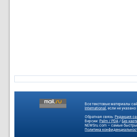
Все текстовые материалы са
International
, если не указано
Обратная связь:
Редакция са
Версии:
Palm / PDA
/
Без карт
NEWSru.com – самые быстры
Политика конфиденциальнос