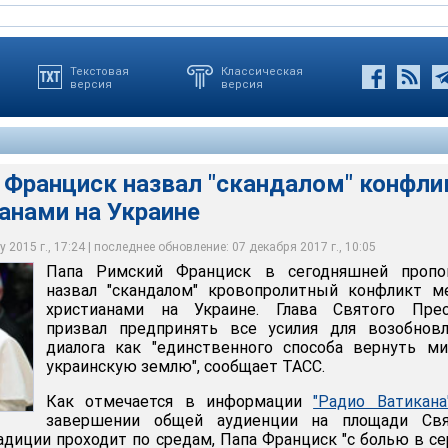
Текстовая
Классическая
версия
версия
 Франциск назвал "скандалом" конфли
анами на Украине
иск назвал "скандалом" конфликт между христианами на
 2015 г., 17:24 | последнее обновление: 07 декабря 2017 г., 10:05
Папа Римский Франциск в сегодняшней пропо
назвал "скандалом" кровопролитный конфликт м
христианами на Украине. Глава Святого Прес
призвал предпринять все усилия для возобновл
диалога как "единственного способа вернуть м
украинскую землю", сообщает ТАСС.
Как отмечается в информации
"Радио Ватикана
завершении общей аудиенции на площади Свя
радиции проходит по средам, Папа Франциск "с болью в с