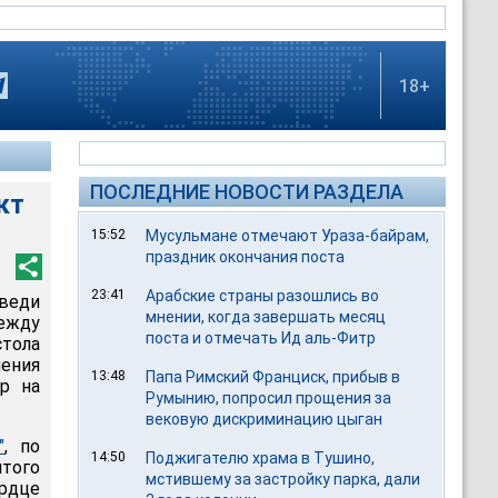
18+
ПОСЛЕДНИЕ НОВОСТИ РАЗДЕЛА
кт
15:52
Мусульмане отмечают Ураза-байрам,
праздник окончания поста
23:41
Арабские страны разошлись во
веди
мнении, когда завершать месяц
ежду
поста и отмечать Ид аль-Фитр
тола
ения
13:48
Папа Римский Франциск, прибыв в
ир на
Румынию, попросил прощения за
вековую дискриминацию цыган
"
, по
14:50
Поджигателю храма в Тушино,
того
мстившему за застройку парка, дали
ердце