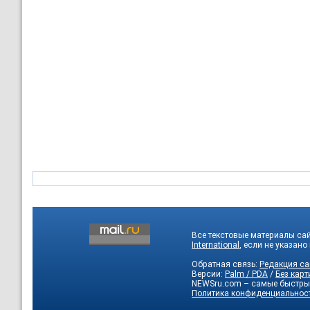
Все текстовые материалы са
International
, если не указано
Обратная связь:
Редакция са
Версии:
Palm / PDA
/
Без карт
NEWSru.com – самые быстры
Политика конфиденциальнос