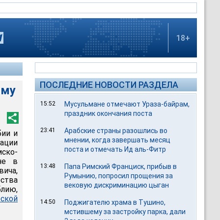
18+
ПОСЛЕДНИЕ НОВОСТИ РАЗДЕЛА
ому
15:52
Мусульмане отмечают Ураза-байрам,
праздник окончания поста
23:41
Арабские страны разошлись во
бии и
мнении, когда завершать месяц
рации
поста и отмечать Ид аль-Фитр
мско-
не в
13:48
Папа Римский Франциск, прибыв в
вича,
Румынию, попросил прощения за
рства
вековую дискриминацию цыган
лию,
ской
14:50
Поджигателю храма в Тушино,
мстившему за застройку парка, дали