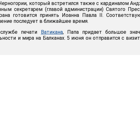
Черногории, который встретился также с кардиналом Ан
нным секретарем (главой администрации) Святого Прес
трана готовится принять Иоанна Павла II. Соответств
ение последует в ближайшее время.
 службе печати
Ватикана
, Папа придает большое знач
ности и мира на Балканах. 5 июня он отправится с визи