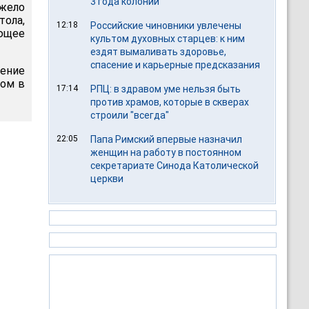
3 года колонии
джело
тола,
12:18
Российские чиновники увлечены
ующее
культом духовных старцев: к ним
ездят вымаливать здоровье,
спасение и карьерные предсказания
ение
том в
17:14
РПЦ: в здравом уме нельзя быть
против храмов, которые в скверах
строили "всегда"
22:05
Папа Римский впервые назначил
женщин на работу в постоянном
секретариате Синода Католической
церкви