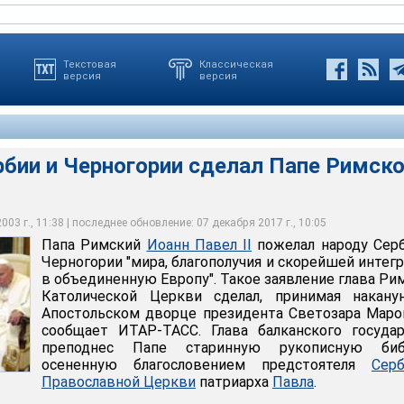
Текстовая
Классическая
версия
версия
рбии и Черногории сделал Папе Римск
 Павел II принял президента Сербии и Черногории Светозара
03 г., 11:38 | последнее обновление: 07 декабря 2017 г., 10:05
Папа Римский
Иоанн Павел II
пожелал народу Сер
Черногории "мира, благополучия и скорейшей интег
в объединенную Европу". Такое заявление глава Ри
Католической Церкви сделал, принимая накану
Апостольском дворце президента Светозара Маро
сообщает ИТАР-ТАСС. Глава балканского госуда
преподнес Папе старинную рукописную биб
осененную благословением предстоятеля
Серб
Православной Церкви
патриарха
Павла
.