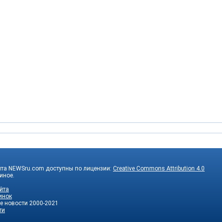
йта NEWSru.com доступны по лицензии:
Creative Commons Attribution 4.0
 иное.
йта
инок
е новости
2000-2021
ти