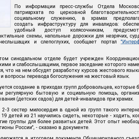
По информации пресс-службы Отдела Московс
патриархата по церковной благотворительнос
социальному служению, в храмах предполага
создать инфраструктуру для инвалидов: обеспе
удобный доступ колясочникам, предусмот
ктильные схемы, напольные дорожки для незрячих, сур
неслышащих и слепоглухих, сообщает портал
"Интер
том синодальном отделе будет учрежден Координацио
лухими и слабослышащими, первое заседание которого нам
я, что на нем обсудят разработку курсов жестового язык
и вопросы перевода богослужения на жестовый язык.
уется создание в приходах групп добровольцев, которые 
м регулярную бытовую и социальную помощь, организ
вания (детских садов) для детей-инвалидов при храмах.
2-3 сестер милосердия в одной из групп такого интерн
 19 детей из 21 научились сидеть, некоторые - ходить, ко
гие группы для более развитых детей. Этот опыт необх
гионы России", - сказано в документе.
держатся в итоговом документе Общецерковного съезд