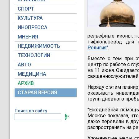
СПОРТ
КУЛЬТУРА
ИНОПРЕССА
рельефные иконы, та
МНЕНИЯ
тифлоперевод для 
НЕДВИЖИМОСТЬ
Религия"
.
ТЕХНОЛОГИИ
Вместе с тем при э
центр по работе с г
АВТО
на 11 июня. Ожидаетс
МЕДИЦИНА
священнослужителей 
АРХИВ
Наряду с этим планир
СТАРАЯ ВЕРСИЯ
оказывать инвалида
групп дневного пребы
"Ежедневная помощь 
Поиск по сайту
Москве показала, что
даже перевели в дру
распространять на ре
Упомянутые меры со