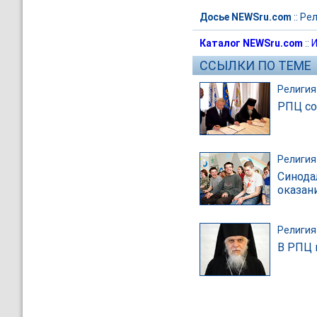
Досье NEWSru.com
::
Рел
Каталог NEWSru.com
::
И
ССЫЛКИ ПО ТЕМЕ
Религия
РПЦ со
Религия
Синода
оказан
Религия
В РПЦ 