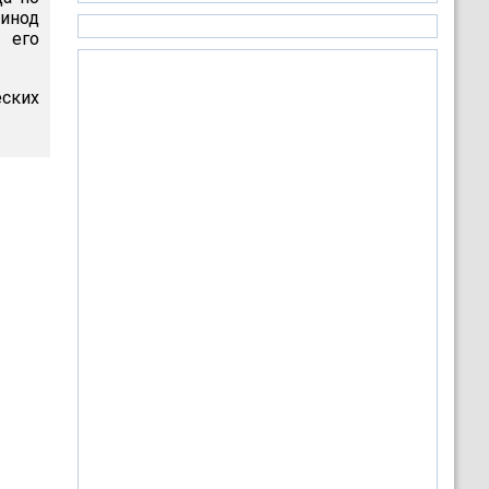
Синод
 его
ских