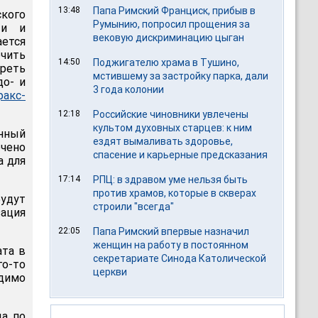
13:48
Папа Римский Франциск, прибыв в
кого
Румынию, попросил прощения за
ти и
вековую дискриминацию цыган
ется
чить
14:50
Поджигателю храма в Тушино,
реть
мстившему за застройку парка, дали
до- и
3 года колонии
факс-
12:18
Российские чиновники увлечены
культом духовных старцев: к ним
нный
ездят вымаливать здоровье,
ечено
спасение и карьерные предсказания
а для
17:14
РПЦ: в здравом уме нельзя быть
против храмов, которые в скверах
будут
строили "всегда"
ация
22:05
Папа Римский впервые назначил
женщин на работу в постоянном
ата в
секретариате Синода Католической
го-то
церкви
одимо
а по