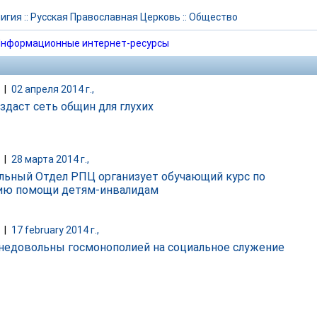
игия
::
Русская Православная Церковь
::
Общество
нформационные интернет-ресурсы
|
02 апреля 2014 г.,
здаст сеть общин для глухих
|
28 марта 2014 г.,
льный Отдел РПЦ организует обучающий курс по
ию помощи детям-инвалидам
|
17 february 2014 г.,
недовольны госмонополией на социальное служение