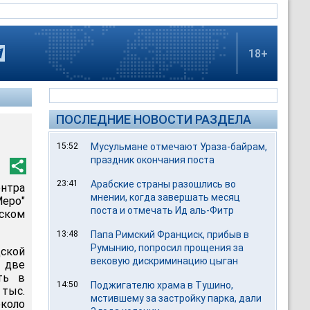
18+
ПОСЛЕДНИЕ НОВОСТИ РАЗДЕЛА
15:52
Мусульмане отмечают Ураза-байрам,
праздник окончания поста
23:41
Арабские страны разошлись во
ентра
мнении, когда завершать месяц
еро"
поста и отмечать Ид аль-Фитр
ском
13:48
Папа Римский Франциск, прибыв в
Румынию, попросил прощения за
дской
вековую дискриминацию цыган
 две
ть в
14:50
Поджигателю храма в Тушино,
 тыс.
мстившему за застройку парка, дали
около