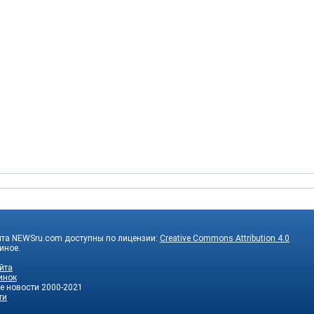
йта NEWSru.com доступны по лицензии:
Creative Commons Attribution 4.0
 иное.
йта
инок
е новости
2000-2021
ти