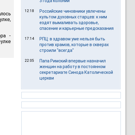
3 года колонии
12:18
Российские чиновники увлечены
лось
культом духовных старцев: к ним
лке,
ездят вымаливать здоровье,
спасение и карьерные предсказания
ра -
17:14
РПЦ: в здравом уме нельзя быть
улке
против храмов, которые в скверах
строили "всегда"
22:05
Папа Римский впервые назначил
женщин на работу в постоянном
секретариате Синода Католической
церкви