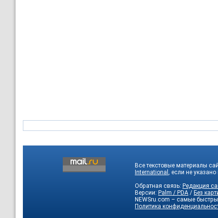
Все текстовые материалы са
International
, если не указано
Обратная связь:
Редакция са
Версии:
Palm / PDA
/
Без карт
NEWSru.com – самые быстры
Политика конфиденциальнос