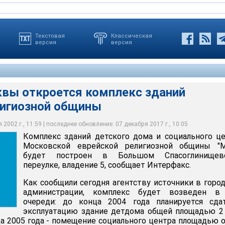
Текстовая
Классическая
версия
версия
квы откроется комплекс зданий
лигиозной общины
троен в Большом Спасоглинищевском переулке - неподалеку от
ой синагоги
2002 г., 11:59 | последнее обновление: 07 декабря 2017 г., 10:05
Комплекс зданий детского дома и социального ц
Московской еврейской религиозной общины "М
будет построен в Большом Спасоглинищев
переулке, владение 5, сообщает Интерфакс.
Как сообщили сегодня агентству источники в горо
администрации, комплекс будет возведен в
очереди: до конца 2004 года планируется сда
эксплуатацию здание детдома общей площадью 2
нца 2005 года - помещение социального центра площадью 