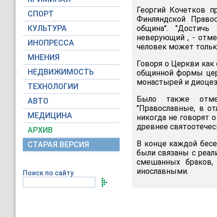
Георгий Кочетков п
СПОРТ
Финляндской Правос
КУЛЬТУРА
община". "Достич
неверующий , - отме
ИНОПРЕССА
человек может только
МНЕНИЯ
Говоря о Церкви как
НЕДВИЖИМОСТЬ
общинной формы цер
монастырей и диоцез
ТЕХНОЛОГИИ
Было также отмеч
АВТО
"Православные, в от
МЕДИЦИНА
никогда не говорят 
древнее святоотеческ
АРХИВ
В конце каждой бес
СТАРАЯ ВЕРСИЯ
были связаны с реал
смешанных браков, 
инославными.
Поиск по сайту