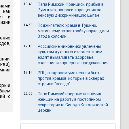
13:48
Папа Римский Франциск, прибыв в
нами
Румынию, попросил прощения за
 как
вековую дискриминацию цыган
ет и
жизни
14:50
Поджигателю храма в Тушино,
мстившему за застройку парка, дали
3 года колонии
чение
одов,
12:18
Российские чиновники увлечены
культом духовных старцев: к ним
ездят вымаливать здоровье,
нии:
спасение и карьерные предсказания
кви),
омнил
17:14
РПЦ: в здравом уме нельзя быть
против храмов, которые в скверах
строили "всегда"
торые
облем
22:05
Папа Римский впервые назначил
ий с
женщин на работу в постоянном
секретариате Синода Католической
церкви