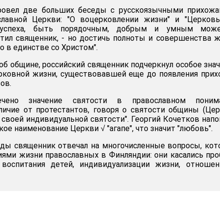
ровел две больших беседы с русскоязычными прихожа
лавной Церкви: "О воцерковлении жизни" и "Церковь
ь успеха, быть порядочным, добрым и умным мож
тил священник, - но достичь полноты и совершенства 
 в единстве со Христом".
 об общине, российский священник подчеркнул особое зна
ковной жизни, существовавшей еще до появления прих
ов.
ено значение святости в православном понима
личие от протестантов, говоря о святости общины (Цер
о своей индивидуальной святости". Георгий Кочетков нап
ое наименование Церкви √ "агапе", что значит "любовь".
еды священник отвечал на многочисленные вопросы, ко
иями жизни православных в Финляндии: они касались пр
воспитания детей, индивидуализации жизни, отношен