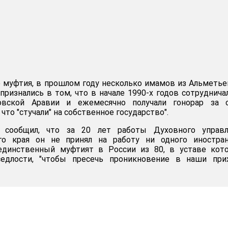
 муфтия, в прошлом году несколько имамов из Альметье
ризнались в том, что в начале 1990-х годов сотруднича
овской Аравии и ежемесячно получали гонорар за 
, что "стучали" на собственное государство".
 сообщил, что за 20 лет работы Духовного управл
го края он не принял на работу ни одного иностран
 единственный муфтият в России из 80, в уставе кот
седлости, "чтобы пресечь проникновение в наши при