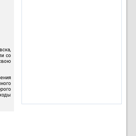
вска,
ли со
свою
ения
ного
орого
ходы