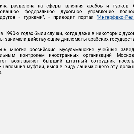
щина разделена на сферы влияния арабов и турков. 
зованное федеральное духовное управление полно
 другое - турками", - приводит портал
"Интерфакс-Рел
в 1990-х годах были случаи, когда даже в некоторых дух
ты занимали действующие дипломаты арабских государств
ень многие российские мусульманские учебные завед
альным контролем иностранных организаций. Москов
итет возглавляет бывший штатный сотрудник посоль
 - напомнил муфтий, имея в виду занимающего эту долж
.