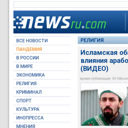
РЕЛИГИЯ
ВСЕ НОВОСТИ
ПАНДЕМИЯ
Исламская об
В РОССИИ
влияния арабо
Муфтий Пермского к
В МИРЕ
(ВИДЕО)
разделена на сферы
ЭКОНОМИКА
время публикации: 05 february
perm.bezformata.ru
РЕЛИГИЯ
КРИМИНАЛ
СПОРТ
КУЛЬТУРА
ИНОПРЕССА
МНЕНИЯ