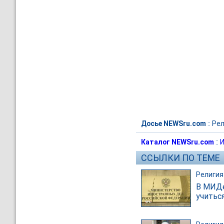
Досье NEWSru.com
::
Рел
Каталог NEWSru.com
::
И
ССЫЛКИ ПО ТЕМЕ
Религия
В МИДе
учитьс