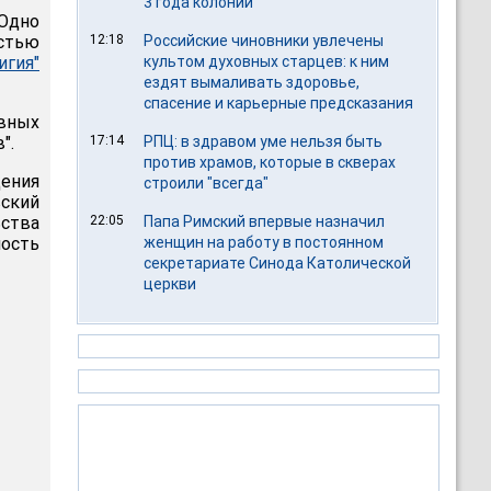
3 года колонии
Одно
стью
12:18
Российские чиновники увлечены
игия"
культом духовных старцев: к ним
ездят вымаливать здоровье,
спасение и карьерные предсказания
овных
".
17:14
РПЦ: в здравом уме нельзя быть
против храмов, которые в скверах
ения
строили "всегда"
ский
ства
22:05
Папа Римский впервые назначил
ность
женщин на работу в постоянном
секретариате Синода Католической
церкви