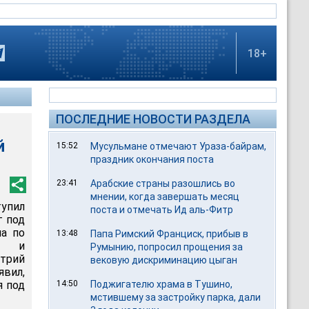
18+
ПОСЛЕДНИЕ НОВОСТИ РАЗДЕЛА
й
15:52
Мусульмане отмечают Ураза-байрам,
праздник окончания поста
23:41
Арабские страны разошлись во
мнении, когда завершать месяц
тупил
поста и отмечать Ид аль-Фитр
г под
ла по
13:48
Папа Римский Франциск, прибыв в
ми и
Румынию, попросил прощения за
трий
вековую дискриминацию цыган
вил,
я под
14:50
Поджигателю храма в Тушино,
мстившему за застройку парка, дали