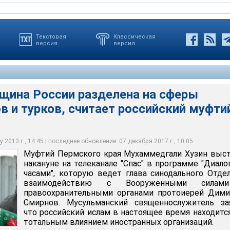
Текстовая
Классическая
версия
версия
щина России разделена на сферы
в и турков, считает российский муфти
рая Мухаммедгали Хузин считает, что исламская община России
 влияния арабов и турков
 2013 г., 14:45 | последнее обновление: 07 декабря 2017 г., 10:05
Муфтий Пермского края Мухаммедгали Хузин выс
накануне на телеканале "Спас" в программе "Диало
часами", которую ведет глава синодального Отде
взаимодействию с Вооруженными сила
правоохранительными органами протоиерей Дими
Смирнов. Мусульманский священнослужитель зая
что российский ислам в настоящее время находитс
тотальным влиянием иностранных организаций.