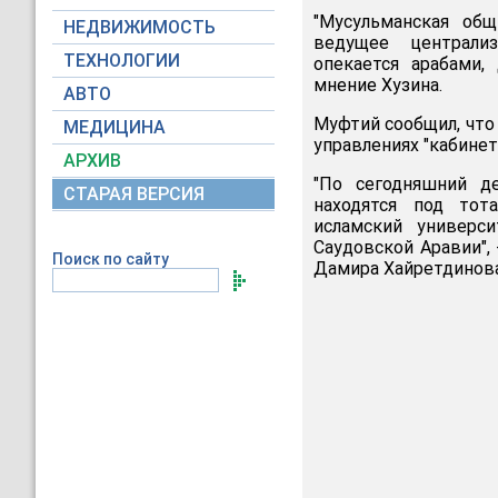
"Мусульманская об
НЕДВИЖИМОСТЬ
ведущее централи
ТЕХНОЛОГИИ
опекается арабами,
мнение Хузина.
АВТО
Муфтий сообщил, что 
МЕДИЦИНА
управлениях "кабине
АРХИВ
"По сегодняшний д
СТАРАЯ ВЕРСИЯ
находятся под тот
исламский универс
Саудовской Аравии",
Поиск по сайту
Дамира Хайретдинова