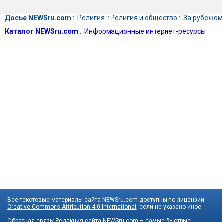
Досье NEWSru.com
::
Религия
::
Религия и общество
::
За рубежо
Каталог NEWSru.com
::
Информационные интернет-ресурсы
Все текстовые материалы сайта NEWSru.com доступны по лицензии:
Creative Commons Attribution 4.0 International
, если не указано иное.
Обратная связь:
Редакция сайта
NEWSru.com – самые быстрые