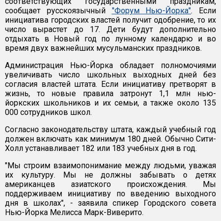
соответствующих государственными праздникам,
сообщает русскоязычный
"Форум Нью-Йорка"
. Если
инициатива городских властей получит одобрение, то их
число вырастет до 17. Дети будут дополнительно
отдыхать в Новый год по лунному календарю и во
время двух важнейших мусульманских праздников.
Администрация Нью-Йорка обладает полномочиями
увеличивать число школьных выходных дней без
согласия властей штата. Если инициативу претворят в
жизнь, то новые правила затронут 1,1 млн нью-
йоркских школьников и их семьи, а также около 135
000 сотрудников школ.
Согласно законодательству штата, каждый учебный год
должен включать как минимум 180 дней. Обычно Сити-
Холл устанавливает 182 или 183 учебных дня в год.
"Мы строим взаимопонимание между людьми, уважая
их культуру. Мы не должны забывать о детях
американцев азиатского происхождения. Мы
поддерживаем инициативу по введению выходного
дня в школах", - заявила спикер Городского совета
Нью-Йорка Мелисса Марк-Виверито.