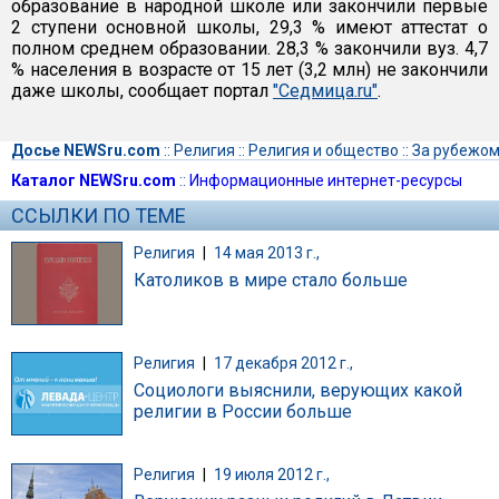
образование в народной школе или закончили первые
2 ступени основной школы, 29,3 % имеют аттестат о
полном среднем образовании. 28,3 % закончили вуз. 4,7
% населения в возрасте от 15 лет (3,2 млн) не закончили
даже школы, сообщает портал
"Седмица.ru"
.
Досье NEWSru.com
::
Религия
::
Религия и общество
::
За рубежо
Каталог NEWSru.com
::
Информационные интернет-ресурсы
ССЫЛКИ ПО ТЕМЕ
Религия
|
14 мая 2013 г.,
Католиков в мире стало больше
Религия
|
17 декабря 2012 г.,
Социологи выяснили, верующих какой
религии в России больше
Религия
|
19 июля 2012 г.,