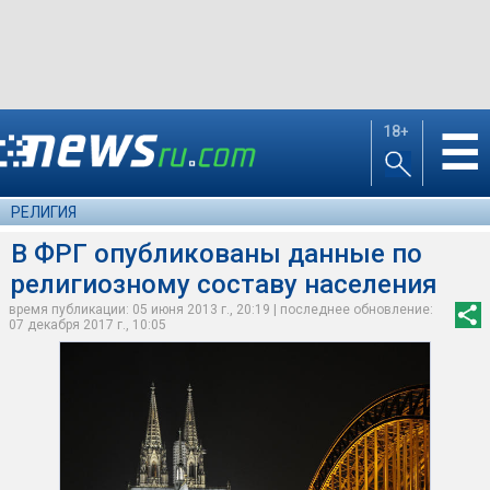
18+
☰
РЕЛИГИЯ
В ФРГ опубликованы данные по
религиозному составу населения
время публикации: 05 июня 2013 г., 20:19 | последнее обновление:
07 декабря 2017 г., 10:05