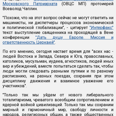
Московского Патриархата
(ОВЦС МП) протоиерей
Всеволод Чаплин.
"Похоже, что на этот вопрос сейчас не могут ответить ни
машинисты, ни диспетчеры процессов экономической
и политической глобализации", - цитирует
"Интерфакс"
текст выступление священника на проходящей в Вене
конференции
"Дать душу Европе. Миссия и
ответственность Церквей"
.
По его мнению, сегодня настает время для "всех нас -
людей Востока и Запада, Севера и Юга, православных,
католиков, мусульман, иудеев, агностиков, людей иных
вер и убеждений, вместе попытаться сделать так, чтобы
люди могли следовать разными путями и по разному
расписанию, на разных поездах, сохраняя при этом
дисциплину движения и взаимное уважение его
участников".
"Только так мы уйдем от нового либерального
тоталитаризма, чреватого всеобщим сопротивлением и
ядерной войной цивилизаций. Только так мы сохраним
мирный и гармоничный мир, свободу личности и
народов, религиозных общин, а также общественных