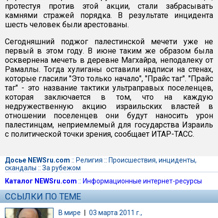
протестуя против этой акции, стали забрасывать
камнями стражей порядка. В результате инцидента
шесть человек были арестованы.
Сегодняшний поджог палестинской мечети уже не
первый в этом году. В июне таким же образом была
осквернена мечеть в деревне Магхайра, неподалеку от
Рамаллы. Тогда хулиганы оставили надписи на стенах,
которые гласили "Это только начало", "Прайс таг". "Прайс
таг" - это название тактики ультраправых поселенцев,
которая заключается в том, что на каждую
недружественную акцию израильских властей в
отношении поселенцев они будут наносить урон
палестинцам, неприемлемый для государства Израиль
с политической точки зрения, сообщает ИТАР-ТАСС.
Досье NEWSru.com
::
Религия
::
Происшествия, инциденты,
скандалы
::
За рубежом
Каталог NEWSru.com
::
Информационные интернет-ресурсы
ССЫЛКИ ПО ТЕМЕ
В мире
|
03 марта 2011 г.,