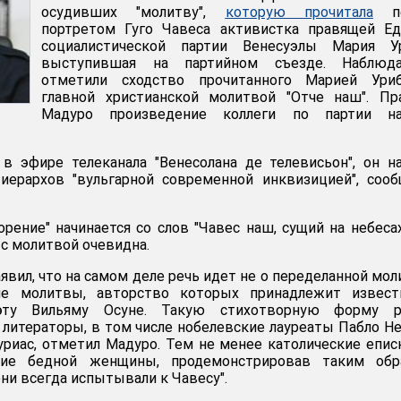
осудивших "молитву",
которую прочитала
пе
портретом Гуго Чавеса активистка правящей Ед
социалистической партии Венесуэлы Мария Ур
выступившая на партийном съезде. Наблюда
отметили сходство прочитанного Марией Ури
главной христианской молитвой "Отче наш". Пр
Мадуро произведение коллеги по партии на
в эфире телеканала "Венесолана де телевисьон", он н
иерархов "вульгарной современной инквизицией", соо
рение" начинается со слов "Чавес наш, сущий на небесах
 с молитвой очевидна.
вил, что на самом деле речь идет не о переделанной мол
е молитвы, авторство которых принадлежит извест
оэту Вильяму Осуне. Такую стихотворную форму р
 литераторы, в том числе нобелевские лауреаты Пабло Н
уриас, отметил Мадуро. Тем не менее католические епи
ание бедной женщины, продемонстрировав таким обр
ни всегда испытывали к Чавесу".