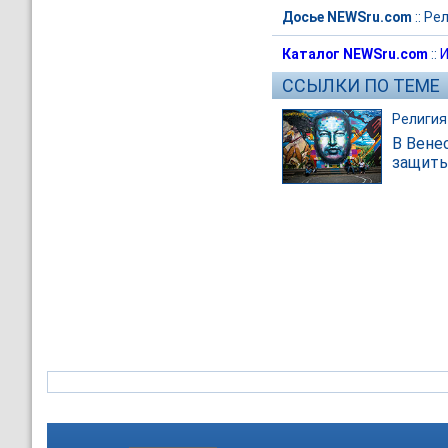
Досье NEWSru.com
::
Рел
Каталог NEWSru.com
::
И
ССЫЛКИ ПО ТЕМЕ
Религия
В Вене
защиты