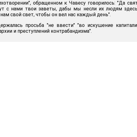
ихотворении", обращенном к Чавесу говорилось: "Да свя
дут с нами твои заветы, дабы мы несли их людям здес
 нам свой свет, чтобы он вел нас каждый день".
ержалась просьба "не ввести" "во искушение капитали
гархии и преступлений контрабандизма".