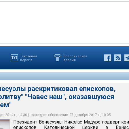
ы Николас Мадуро подверг критике епископов Католической
Текстовая
Классическая
версия
версия
, осудивших "молитву", которую прочитала перед портретом Гуго
правящей Единой социалистической партии Венесуэлы Мария
несуэлы раскритиковал епископов,
олитву" "Чавес наш", оказавшуюся
ием"
я 2014 г., 14:36 | последнее обновление: 07 декабря 2017 г., 10:05
Президент Венесуэлы Николас Мадуро подверг кр
епископов Католической церкви в Венесу