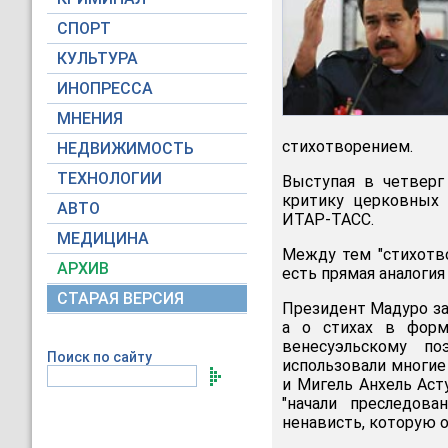
СПОРТ
КУЛЬТУРА
ИНОПРЕССА
МНЕНИЯ
стихотворением.
НЕДВИЖИМОСТЬ
ТЕХНОЛОГИИ
Выступая в четверг 
критику церковных 
АВТО
ИТАР-ТАСС.
МЕДИЦИНА
Между тем "стихотво
АРХИВ
есть прямая аналогия
СТАРАЯ ВЕРСИЯ
Президент Мадуро зая
а о стихах в форм
венесуэльскому п
Поиск по сайту
использовали многие
и Мигель Анхель Аст
"начали преследов
ненависть, которую о