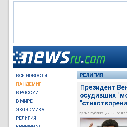
Президент Венесуэл
церкви в Венесуэле
Чавеса активистка 
Урибе
РЕЛИГИЯ
ВСЕ НОВОСТИ
Global Look Press
ПАНДЕМИЯ
Президент Ве
В РОССИИ
осудивших "м
В МИРЕ
"стихотворен
ЭКОНОМИКА
время публикации: 05 сентябр
РЕЛИГИЯ
КРИМИНАЛ