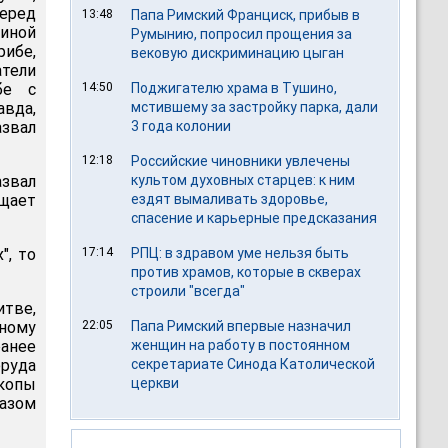
ред
13:48
Папа Римский Франциск, прибыв в
иной
Румынию, попросил прощения за
ибе,
вековую дискриминацию цыган
тели
бе с
14:50
Поджигателю храма в Тушино,
авда,
мстившему за застройку парка, дали
звал
3 года колонии
12:18
Российские чиновники увлечены
азвал
культом духовных старцев: к ним
бщает
ездят вымаливать здоровье,
спасение и карьерные предсказания
", то
17:14
РПЦ: в здравом уме нельзя быть
против храмов, которые в скверах
строили "всегда"
итве,
ному
22:05
Папа Римский впервые назначил
анее
женщин на работу в постоянном
еруда
секретариате Синода Католической
скопы
церкви
азом