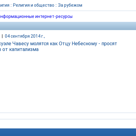
игия
::
Религия и общество
::
За рубежом
нформационные интернет-ресурсы
|
04 сентября 2014 г.,
суэле Чавесу молятся как Отцу Небесному - просят
 от капитализма