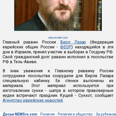
obozrevatel.com
Главный раввин России
Берл Лазар
(Федерация
еврейских общин России -
ФЕОР
) находящийся в эти
дни в Израиле, принял участие в выборах в Госдуму РФ.
Свой гражданский долг раввин исполнил в посольстве
РФ в Тель-Авиве.
В знак уважения к Главному раввину России
сотрудники посольства соорудили для Берла Лазара
специальную кабинку. Ее стенки выпонены из
материала. Этот материал используется при
изготовлении сукки - шатра в котором правоверные
иудеи встречают праздник Кущей - Суккот, сообщает
Агентство еврейских новостей
.
Досье NEWSru.com
::
Религия
::
Религия и общество
::
За рубежо