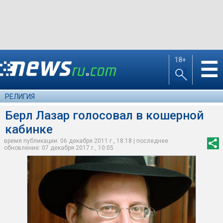
18+
☰
РЕЛИГИЯ
Берл Лазар голосовал в кошерной
кабинке
время публикации: 06 декабря 2011 г., 18:18 | последнее
обновление: 07 декабря 2017 г., 10:05