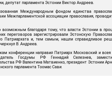
и, депутат парламента Эстонии Виктор Андреев.
низованная Международным фондом единства правосла
вии Межпарламентской ассоциации православия, проводи
о возможным благодаря тому, что власти Эстонии в пр
тних переговоров зарегистрировали Эстонскую Правосл
о Патриархата и, тем самым, нашли справедливое реш
черкнул В. Андреев.
кам конференции направил Патриарх Московский и всея
едатель Госдумы РФ Геннадий Селезнев, замести
ельства РФ Валентина Матвиенко, президент Эстонии Ар
нского парламента Тоомас Сави.