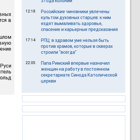
3 года колонии
12:18
Российские чиновники увлечены
вных
культом духовных старцев: к ним
тся в
ездят вымаливать здоровье,
спасение и карьерные предсказания
ошлом
17:14
РПЦ: в здравом уме нельзя быть
авную
против храмов, которые в скверах
ение
строили "всегда"
22:05
Папа Римский впервые назначил
 Руси
женщин на работу в постоянном
тель
секретариате Синода Католической
нольд
церкви