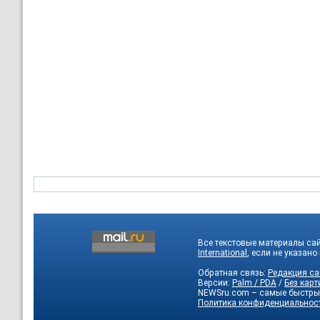
Все текстовые материалы са
International
, если не указано
Обратная связь:
Редакция са
Версии:
Palm / PDA
/
Без карт
NEWSru.com – самые быстры
Политика конфиденциальнос