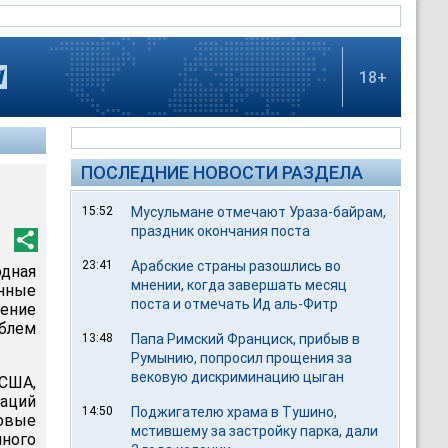
18+
ПОСЛЕДНИЕ НОВОСТИ РАЗДЕЛА
15:52
Мусульмане отмечают Ураза-байрам,
праздник окончания поста
23:41
Арабские страны разошлись во
дная
мнении, когда завершать месяц
енные
поста и отмечать Ид аль-Фитр
сение
облем
13:48
Папа Римский Франциск, прибыв в
Румынию, попросил прощения за
вековую дискриминацию цыган
 США,
аций
14:50
Поджигателю храма в Тушино,
овые
мстившему за застройку парка, дали
нного