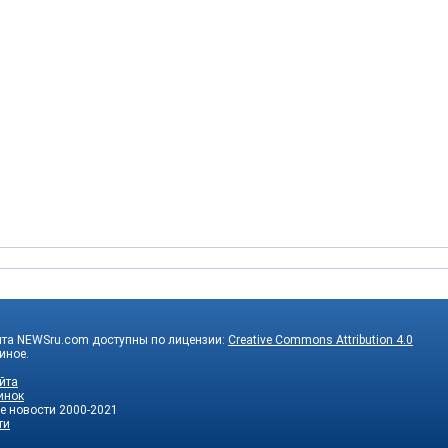
йта NEWSru.com доступны по лицензии:
Creative Commons Attribution 4.0
 иное.
йта
инок
е новости
2000-2021
ти