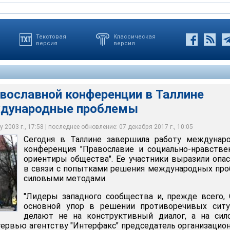
Текстовая
Классическая
версия
версия
авославной конференции в Таллине
ждународные проблемы
а работу конференция "Православие и социально-нравственные
а"
 2003 г., 17:58 | последнее обновление: 07 декабря 2017 г., 10:05
Сегодня в Таллине завершила работу междунаро
конференция "Православие и социально-нравств
ориентиры общества". Ее участники выразили опа
в связи с попытками решения международных пр
силовыми методами.
"Лидеры западного сообщества и, прежде всего,
основной упор в решении противоречивых ситу
делают не на конструктивный диалог, а на сил
нтервью агентству "Интерфакс" председатель организацио