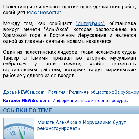
Палестинцы выступают против проведения этих работ,
сообщает
РИА "Новости"
.
Между тем, как сообщает
"Интерфакс"
, обстановка
вокруг мечети "Аль-Акса", которая расположена на
Храмовой горе в Восточном Иерусалиме и является
одной из главных святынь ислама, накаляется.
Один из палестинских лидеров, глава исламских судов
Тайсир ат-Тамими призвал во вторник мусульман
собраться у этой мечети, чтобы помешать
строительным работам, которые ведут израильские
рабочие у одного из ее входов.
Досье NEWSru.com
::
Религия
::
Религия и общество
::
За рубежо
Каталог NEWSru.com
::
Информационные интернет-ресурсы
ССЫЛКИ ПО ТЕМЕ
Мечеть Аль-Акса в Иерусалиме будут
реконструировать