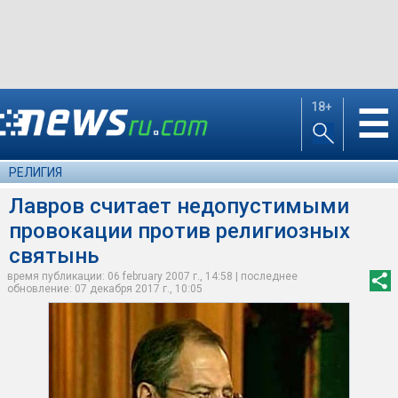
18+
☰
РЕЛИГИЯ
Лавров считает недопустимыми
провокации против религиозных
святынь
время публикации: 06 february 2007 г., 14:58 | последнее
обновление: 07 декабря 2017 г., 10:05