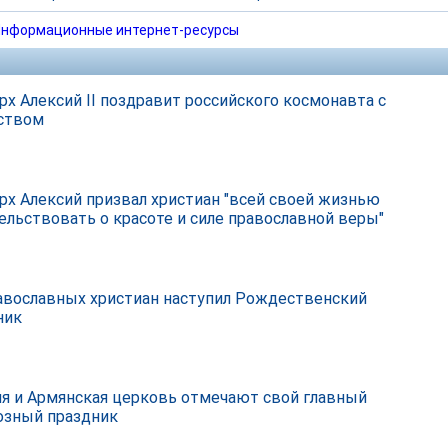
нформационные интернет-ресурсы
рх Алексий II поздравит российского космонавта с
ством
рх Алексий призвал христиан "всей своей жизнью
ельствовать о красоте и силе православной веры"
авославных христиан наступил Рождественский
ник
я и Армянская церковь отмечают свой главный
озный праздник