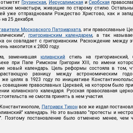
 отметят
Грузинская
,
Иерусалимская
и
Сербская
правосла
онские монастыри, живущие по старому стилю. Остальн
ей уже отпраздновали Рождество Христово, как и зап
4 на 25 декабря.
тавители Московского Патриархата
, эти православные Ц
олическим",
григорианским календарем
, а так называ
ка он совпадает с григорианским. Расхождение между 
ень накопится к 2800 году.
ма, заменившая
юлианский
стиль на григорианский, 
веке при Папе Римском Григории XIII, по имени котор
ние новый календарь. Цель реформы состояла в том, 
нарастающую разницу между астрономическим год
 же целях в 1923 году по инициативе Константинополь
ь совещание православных Церквей, на котором было пр
нии юлианского календаря. Русская православная церк
стоятельств не смогла принять в нем участия.
 Константинополе,
Патриарх Тихон
все же издал постанов
юлианский" календарь. Но это вызвало "протесты и нестр
". Поэтому постановление было отменено менее, чем 