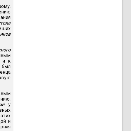
рому,
ению
ания
стола
авших
иков
дного
мным
я и к
 был
енца
ервую
евным
нию,
ий
у
азных
этих
дой и
ерняя