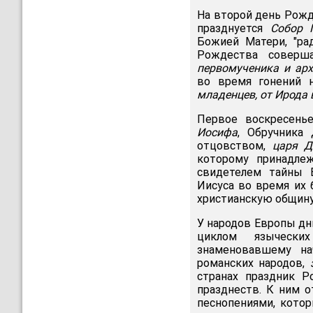
На второй день Рожде
празднуется
Собор 
Божией Матери, "ра
Рождества соверш
первомученика и ар
во время гонений 
младенцев, от Ирода
Первое воскресень
Иосифа
, Обручника
отцовством,
царя Д
которому принадле
свидетелем тайны 
Иисуса во время их 
христианскую общину
У народов Европы д
циклом языческих
знаменовавшему на
романских народов,
странах праздник 
празднеств. К ним 
песнопениями, котор