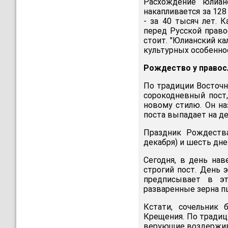
Расхождение юлиан
накапливается за 128 
- за 40 тысяч лет. 
перед Русской право
стоит. "Юлианский к
культурных особенно
Рождество у правос
По традиции Восточ
сорокодневный пост,
новому стилю. Он н
поста выпадает на де
Праздник Рождества
декабря) и шесть дн
Сегодня, в день на
строгий пост. День 
предписывает в э
разваренные зерна пш
Кстати, сочельник
Крещения. По традици
верующие воздержива