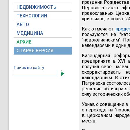
праздник Рождества
НЕДВИЖИМОСТЬ
Церкви, а также аф
православных Церкв
ТЕХНОЛОГИИ
христиане, в ночь с 2
АВТО
Как отмечают
предс
МЕДИЦИНА
пользуются не "кат
"новоюлианским". По
АРХИВ
календарями в один д
СТАРАЯ ВЕРСИЯ
Календарная рефор
предпринята в XVI 
получил свое назва
Поиск по сайту
скорректировать 
календарным. В этих
Патриарха состоялос
решение об исправле
силу исторических об
Узнав о совещании в
о переходе на "ново
в церковном народе
месяц.