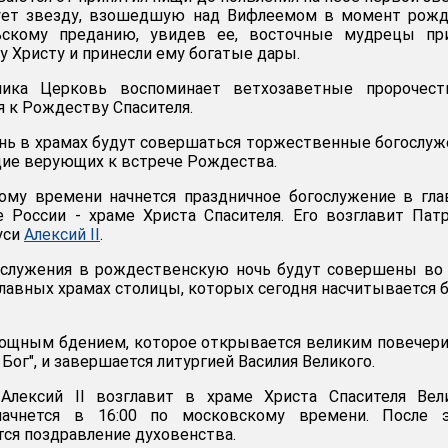
ует звезду, взошедшую над Вифлеемом в момент рожд
льскому преданию, увидев ее, восточные мудрецы пр
у Христу и принесли ему богатые дары.
ника Церковь воспоминает ветхозаветные пророчест
я к Рождеству Спасителя.
нь в храмах будут совершаться торжественные богослуж
ие верующих к встрече Рождества.
кому времени начнется праздничное богослужение в гл
 России - храме Христа Спасителя. Его возглавит Пат
уси
Алексий II
.
служения в рождественскую ночь будут совершены во 
авных храмах столицы, которых сегодня насчитывается 
нощным бдением, которое открывается великим повечер
 Бог", и завершается литургией Василия Великого.
Алексий II возглавит в храме Христа Спасителя Вел
начнется в 16:00 по московскому времени. После э
тся поздравление духовенства.