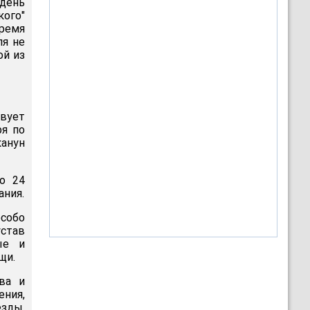
день
кого"
время
ля не
ой из
твует
ря по
канун
о 24
ания.
особо
устав
ые и
щи.
ва и
ения,
езды,