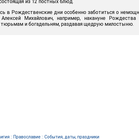
 состоящая из 12 постных блюд.
сь в Рождественские дни особенно заботиться о немощ
Алексей Михайлович, например, накануне Рождества 
о тюрьмам и богадельням, раздавая щедрую милостыню.
игия
::
Православие
::
События, даты, праздники