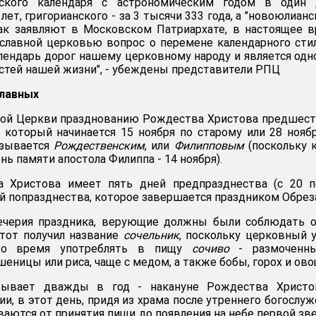
ского календаря с астрономическим годом в один 
лет, григорианского - за 3 тысячи 333 года, а "новоюлианс
Как заявляют в Московском Патриархате, в настоящее 
славной церковью вопрос о перемене календарного сти
алендарь дорог нашему церковному народу и является одн
стей нашей жизни", - убеждены представители РПЦ
лавных
ной Церкви празднованию Рождества Христова предшес
 который начинается 15 ноября по старому или 28 нояб
азывается
Рождественским
, или
Филипповым
(поскольку 
нь памяти апостола Филиппа - 14 ноября).
 Христова имеет пять дней предпразднества (с 20 п
ей попразднества, которое завершается праздником Обрез
вечерия праздника, верующие должны были соблюдать 
этот получил название
сочельник
, поскольку церковный 
то время употреблять в пищу
сочиво
- размоченн
еницы или риса, чаще с медом, а также бобы, горох и ово
 бывает дважды в год - накануне Рождества Христо
и, в этот день, придя из храма после утреннего богослуж
ются от принятия пищи до появления на небе первой зв