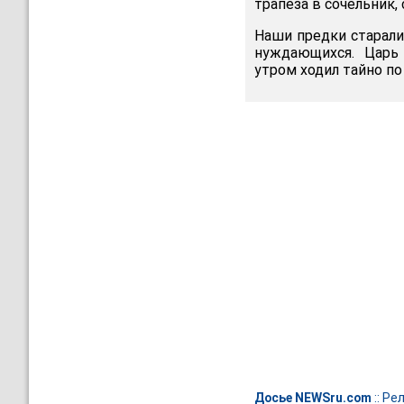
трапеза в сочельник,
Наши предки старали
нуждающихся. Царь 
утром ходил тайно п
Досье NEWSru.com
::
Рел