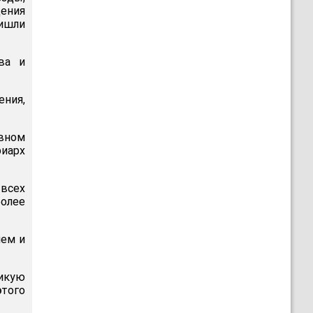
ения
ишли
ва и
ения,
авном
риарх
всех
более
ием и
икую
того