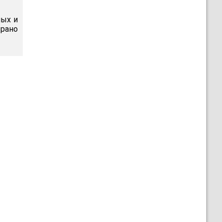
ных и
рано