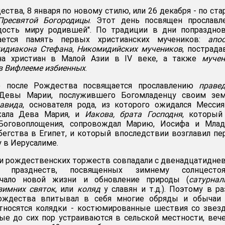
ства, 8 января по новому стилю, или 26 декабря - по ста
Пресвятой Богородицы
. Этот день посвящен прославл
дость миру родившей". По традиции в дни попразднов
ается память первых христианских мучеников:
апо
хидиакона Стефана
,
Никомидийских мучеников
, пострад
на христиан в Малой Азии в IV веке, а также
мучен
 в Вифлееме избиенных
.
е после Рождества посвящается прославлению
праве
 Девы Марии, послужившего Богомладенцу своим зе
авида
, основателя рода, из которого ожидался Месси
жала Дева Мария, и
Иакова, брата Господня
, который
Боговоплощения, сопровождал Марию, Иосифа и Млад
бегства в Египет, и который впоследствии возглавил п
 в Иерусалиме.
ни рождественских торжеств совпадали с двенадцатидн
 празднеств, посвященных зимнему солнцестоя
чало новой жизни и обновление природы (
сатурнал
зимних святок
, или
коляд
у славян и т.д.). Поэтому в р
Рождества впитывал в себя многие обряды и обычаи 
относятся колядки - костюмированные шествия со звез
ые до сих пор устраиваются в сельской местности, веч