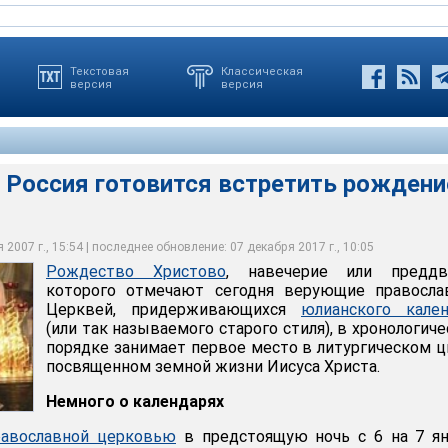
Текстовая
Классическая
версия
версия
 Россия готовится встретить рождени
я готовится встретить рождение Спасителя
2007 г., 15:54 | последнее обновление: 07 декабря 2017 г., 10:05
Рождество Христово
, навечерие или преддв
которого отмечают сегодня верующие правосла
Церквей, придерживающихся
юлианского кален
(или так называемого старого стиля), в хронологич
порядке занимает первое место в литургическом ц
посвященном земной жизни Иисуса Христа.
Немного о календарях
равославной церковью
в предстоящую ночь с 6 на 7 ян