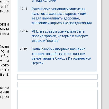
3 года колонии
вные
ые 11
12:18
Российские чиновники увлечены
адные
культом духовных старцев: к ним
ездят вымаливать здоровье,
спасение и карьерные предсказания
еркви
емым
17:14
РПЦ: в здравом уме нельзя быть
этими
против храмов, которые в скверах
строили "всегда"
была
22:05
Папа Римский впервые назначил
ого и
женщин на работу в постоянном
чтобы
секретариате Синода Католической
ом и
церкви
ского
инято
овь в
ление
оения
через