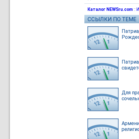
Каталог NEWSru.com
::
И
ССЫЛКИ ПО ТЕМЕ
Патриа
Рожде
Патриа
свидет
Для пр
сочель
Армени
религи