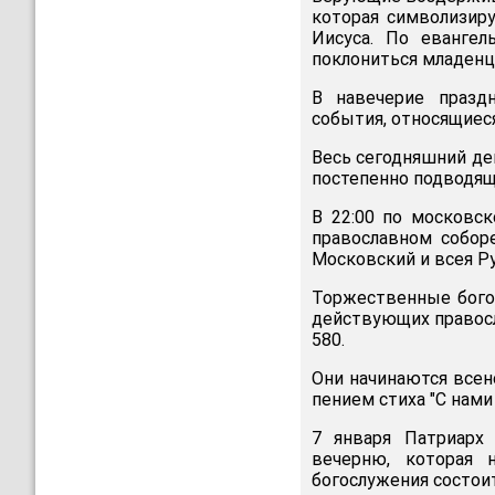
которая символизир
Иисуса. По еванге
поклониться младенц
В навечерие празд
события, относящиес
Весь сегодняшний де
постепенно подводящ
В 22:00 по московс
православном соборе
Московский и всея Р
Торжественные бого
действующих правосл
580.
Они начинаются все
пением стиха "С нами
7 января Патриарх 
вечерню, которая 
богослужения состои