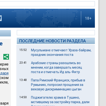
18+
ПОСЛЕДНИЕ НОВОСТИ РАЗДЕЛА
е
15:52
Мусульмане отмечают Ураза-байрам,
праздник окончания поста
23:41
Арабские страны разошлись во
ерие
мнении, когда завершать месяц
вных
поста и отмечать Ид аль-Фитр
даря
еском
13:48
Папа Римский Франциск, прибыв в
икле,
Румынию, попросил прощения за
вековую дискриминацию цыган
14:50
Поджигателю храма в Тушино,
мстившему за застройку парка, дали
варя