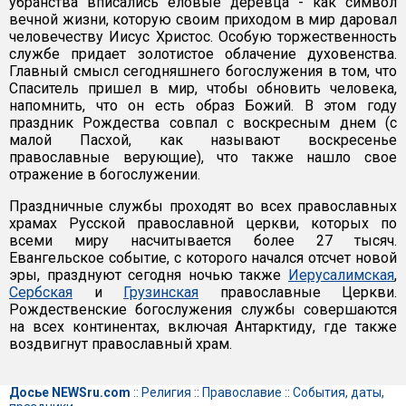
убранства вписались еловые деревца - как символ
вечной жизни, которую своим приходом в мир даровал
человечеству Иисус Христос. Особую торжественность
службе придает золотистое облачение духовенства.
Главный смысл сегодняшнего богослужения в том, что
Спаситель пришел в мир, чтобы обновить человека,
напомнить, что он есть образ Божий. В этом году
праздник Рождества совпал с воскресным днем (с
малой Пасхой, как называют воскресенье
православные верующие), что также нашло свое
отражение в богослужении.
Праздничные службы проходят во всех православных
храмах Русской православной церкви, которых по
всеми миру насчитывается более 27 тысяч.
Евангельское событие, с которого начался отсчет новой
эры, празднуют сегодня ночью также
Иерусалимская
,
Сербская
и
Грузинская
православные Церкви.
Рождественские богослужения службы совершаются
на всех континентах, включая Антарктиду, где также
воздвигнут православный храм.
Досье NEWSru.com
::
Религия
::
Православие
::
События, даты,