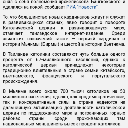
снял с себя полномочия архиепископа Бангкокского и
удалился на покой, сообщает
РИА "Новости"
.
То, что большинство новых кардиналов живут и служат
в развивающихся странах, явно говорит о повороте
Католической церкви к развивающемуся миру,
отмечает таиландское интернет-издание. Среди
азиатских назначений также — первый кардинал в
истории Мьянмы (Бирмы) и шестой в истории Вьетнама.
В Таиланде католики составляют чуть больше одного
процента от 67-миллионного населения, однако к
католической церкви принадлежат некоторые
традиционно влиятельные в стране семьи китайского,
вьетнамского, французского и португальского
происхождения.
В Мьянме всего около 700 тысяч католиков на 50
миллионов населения, однако, как продемократические,
так и консервативные силы в стране надеются на
дальнейшую активизацию деятельности католической
церкви по поддержанию мира в пограничных горных
районах страны: среди проживающих там
национальных меньшинств высок процент католиков.