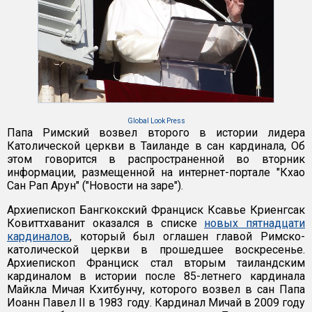
Global Look Press
Папа Римский возвел второго в истории лидера
Католической церкви в Таиланде в сан кардинала, Об
этом говорится в распространенной во вторник
информации, размещенной на интернет-портале "Кхао
Сан Рап Арун" ("Новости на заре").
Архиепископ Бангкокский Франциск Ксавье Криенгсак
Ковиттхаванит оказался в списке
новых пятнадцати
кардиналов
, который был оглашен главой Римско-
католической церкви в прошедшее воскресенье.
Архиепископ Франциск стал вторым таиландским
кардиналом в истории после 85-летнего кардинала
Майкла Мичая Кхитбунчу, которого возвел в сан Папа
Иоанн Павел II в 1983 году. Кардинал Мичай в 2009 году