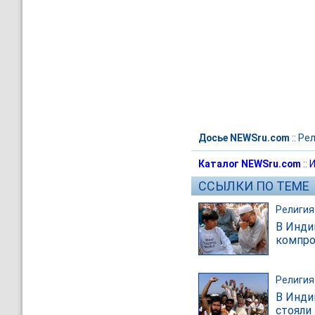
Досье NEWSru.com
::
Рел
Каталог NEWSru.com
::
И
ССЫЛКИ ПО ТЕМЕ
Религия
В Инди
компро
Религия
В Инди
стояли