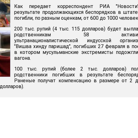
Как передает корреспондент РИА "Новости
результате продолжающихся беспорядков в штат
погибли, по разным оценкам, от 600 до 1000 человек
200 тыс. рупий (4 тыс. 115 долларов) будет выпл
родственникам 58 активис
ультранационалистической индусской организ
"Вишва хинду паришад", погибших 27 февраля в по
в котором мусульманские экстремисты подожгли
вагона.
100 тыс. рупий (более 2 тыс. долларов) пол
родственники погибших в результате беспоряд
Раненые получат компенсацию в размере от 2 д
 долларов).