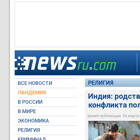
Правительство зап
Родственники погиб
компенсаций жертв
беспорядков - от 2 д
РЕЛИГИЯ
ВСЕ НОВОСТИ
Yahoo! News
Yahoo! News
ПАНДЕМИЯ
Индия: родст
В РОССИИ
конфликта по
В МИРЕ
время публикации: 06 марта 2
ЭКОНОМИКА
РЕЛИГИЯ
КРИМИНАЛ