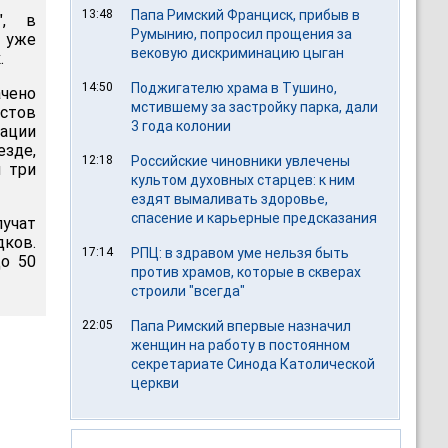
13:48
Папа Римский Франциск, прибыв в
", в
Румынию, попросил прощения за
е уже
вековую дискриминацию цыган
.
14:50
Поджигателю храма в Тушино,
ачено
мстившему за застройку парка, дали
тов
3 года колонии
ации
езде,
12:18
Российские чиновники увлечены
 три
культом духовных старцев: к ним
ездят вымаливать здоровье,
спасение и карьерные предсказания
учат
ков.
17:14
РПЦ: в здравом уме нельзя быть
о 50
против храмов, которые в скверах
строили "всегда"
22:05
Папа Римский впервые назначил
женщин на работу в постоянном
секретариате Синода Католической
церкви