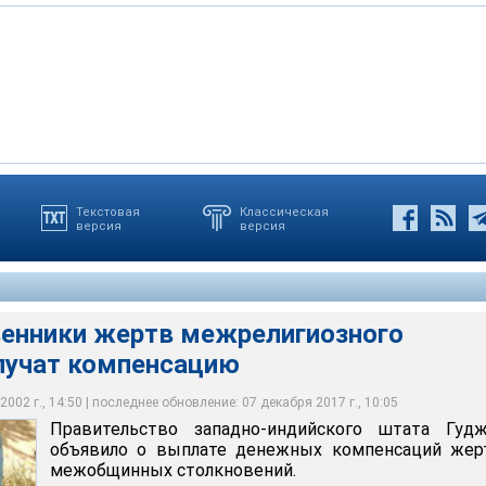
Текстовая
Классическая
версия
версия
адно-индийского штата Гуджарат объявило о выплате денежных
ших получат по 100 тыс. рупий, раненые в результате
ам межобщинных столкновений
о 50 тыс. рупий
венники жертв межрелигиозного
лучат компенсацию
002 г., 14:50 | последнее обновление: 07 декабря 2017 г., 10:05
Правительство западно-индийского штата Гудж
объявило о выплате денежных компенсаций жер
межобщинных столкновений.