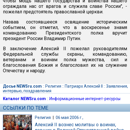
чтобы мощь нашего государства и воинства нашего
ограждала нас от врагов и служила славе России", -
пожелал предстоятель православной церкви.
Назвав состоявшееся освящение историческим
событием, он отметил, что в воскресенье знамя
командованию Президентского полка вручит
президент России Владимир Путин.
В заключение Алексий II пожелал руководителям
Федеральной службы охраны, командованию,
ветеранам и воинам полка мужества, сил и
благословения Божия и благословил их на служение
Отечеству и народу.
Досье NEWSru.com
::
Религия
::
Патриарх Алексий II
::
Заявления,
интервью, поздравления
Каталог NEWSru.com
::
Информационные интернет-ресурсы
ССЫЛКИ ПО ТЕМЕ
Религия
|
06 мая 2006 г.,
Алексий II вознес молитвы о воинах,