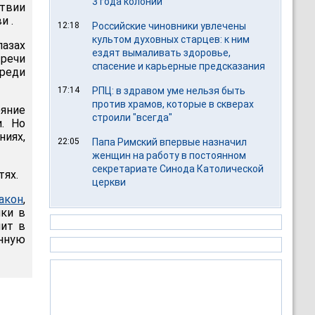
3 года колонии
ствии
и .
12:18
Российские чиновники увлечены
культом духовных старцев: к ним
лазах
ездят вымаливать здоровье,
 речи
спасение и карьерные предсказания
среди
17:14
РПЦ: в здравом уме нельзя быть
против храмов, которые в скверах
яние
строили "всегда"
. Но
ниях,
22:05
Папа Римский впервые назначил
женщин на работу в постоянном
секретариате Синода Католической
тях.
церкви
акон
,
ки в
пит в
енную