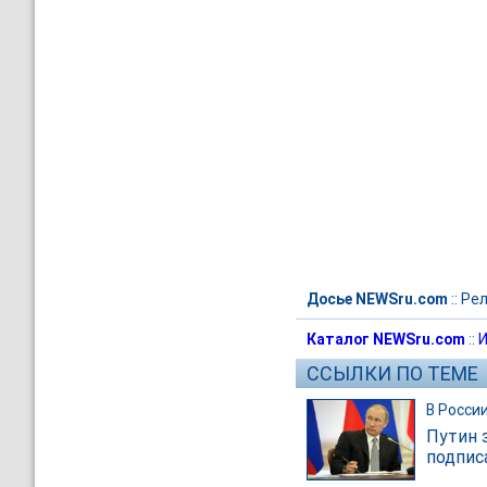
Досье NEWSru.com
::
Рел
Каталог NEWSru.com
::
И
ССЫЛКИ ПО ТЕМЕ
В Росси
Путин 
подпис