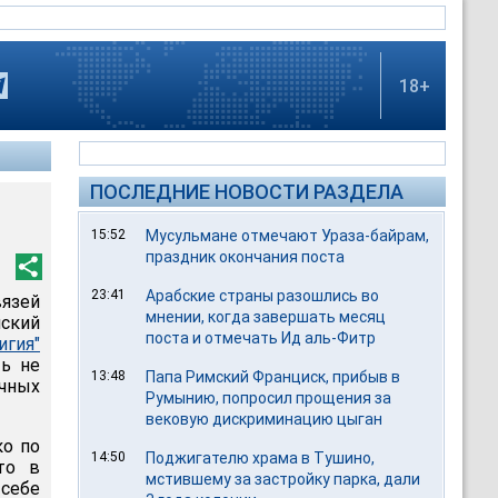
18+
ПОСЛЕДНИЕ НОВОСТИ РАЗДЕЛА
15:52
Мусульмане отмечают Ураза-байрам,
праздник окончания поста
23:41
Арабские страны разошлись во
язей
мнении, когда завершать месяц
ский
поста и отмечать Ид аль-Фитр
игия"
ть не
13:48
Папа Римский Франциск, прибыв в
ичных
Румынию, попросил прощения за
вековую дискриминацию цыган
ко по
14:50
Поджигателю храма в Тушино,
то в
мстившему за застройку парка, дали
себе