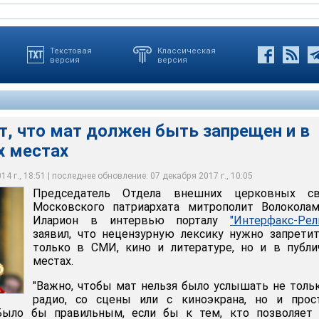
Текстовая
Классическая
версия
версия
т, что мат должен быть запрещен и в
 местах
, если бы к тем, кто позволяет себе выражаться подобными
х, на улице, особенно же в присутствии детей, также
ные санкции
4 г., 18:51 | последнее обновление: 07 декабря 2017 г., 10:05
Председатель Отдела внешних церковных св
Московского патриархата митрополит Волоколам
Иларион в интервью порталу
"Интерфакс-Рел
заявил, что нецензурную лексику нужно запрети
только в СМИ, кино и литературе, но и в публ
местах.
"Важно, чтобы мат нельзя было услышать не толь
радио, со сцены или с киноэкрана, но и прос
Было бы правильным, если бы к тем, кто позволяет 