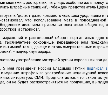
и словами в ресторанах, на улице, особенно же в присут
ялись штрафные санкции", - убежден представитель Церкв
я ругань "делает даже красивого человека уродливым в г
нстатировал, что использование мата в повседневной
обыденным явлением, причем во всех слоях общества, 
ростков и стариков".
 выражений в разговорный оборот портит язык -досто
а, тысячелетнее сокровище, переданное нам предками
ие интимной темы, да еще в столь омерзительных выраже
века", - подчеркнул иерарх.
унством употребление матерной ругани взрослыми при де
ь, 5 мая президент России Владимир Путин
подписал з
введение штрафов за употребление нецензурной лекси
 кино, литературе, СМИ. Предполагается, что закон всту
года, он не будет распространяться на продукцию, выпущ