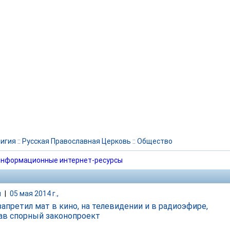
игия
::
Русская Православная Церковь
::
Общество
нформационные интернет-ресурсы
и
|
05 мая 2014 г.,
запретил мат в кино, на телевидении и в радиоэфире,
ав спорный законопроект