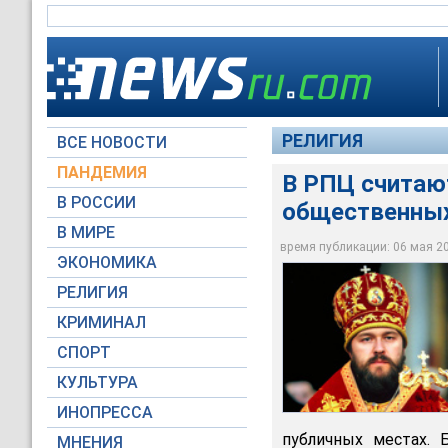
РЕЛИГИЯ
ВСЕ НОВОСТИ
ПАНДЕМИЯ
В РПЦ считаю
В РОССИИ
общественных
Было бы правильным
словами в ресторана
В МИРЕ
применялись штраф
время публикации: 06 мая 201
ЭКОНОМИКА
mospat.ru
РЕЛИГИЯ
КРИМИНАЛ
СПОРТ
КУЛЬТУРА
ИНОПРЕССА
публичных местах. 
МНЕНИЯ