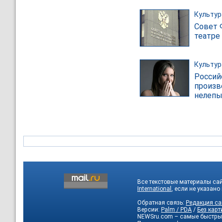
Культур
Совет 
театре
Культур
Россий
произв
нелеп
Все текстовые материалы са
International
, если не указано
Обратная связь:
Редакция са
Версии:
Palm / PDA
/
Без карт
NEWSru.com – самые быстры