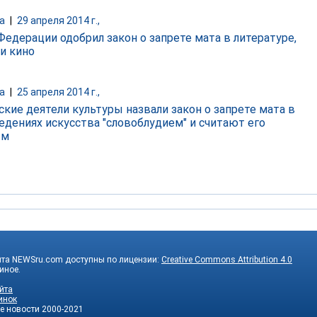
а
|
29 апреля 2014 г.,
Федерации одобрил закон о запрете мата в литературе,
 и кино
а
|
25 апреля 2014 г.,
ские деятели культуры назвали закон о запрете мата в
едениях искусства "словоблудием" и считают его
ым
йта NEWSru.com доступны по лицензии:
Creative Commons Attribution 4.0
 иное.
йта
инок
е новости
2000-2021