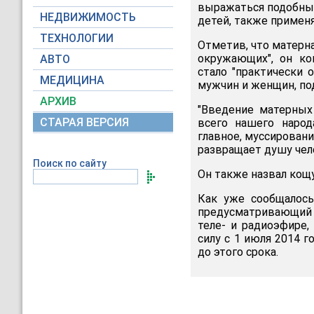
выражаться подобным
НЕДВИЖИМОСТЬ
детей, также примен
ТЕХНОЛОГИИ
Отметив, что матерна
окружающих", он ко
АВТО
стало "практически 
МЕДИЦИНА
мужчин и женщин, под
АРХИВ
"Введение матерных
СТАРАЯ ВЕРСИЯ
всего нашего народ
главное, муссирован
развращает душу чело
Поиск по сайту
Он также назвал кощ
Как уже сообщалос
предусматривающий 
теле- и радиоэфире,
силу с 1 июля 2014 
до этого срока.