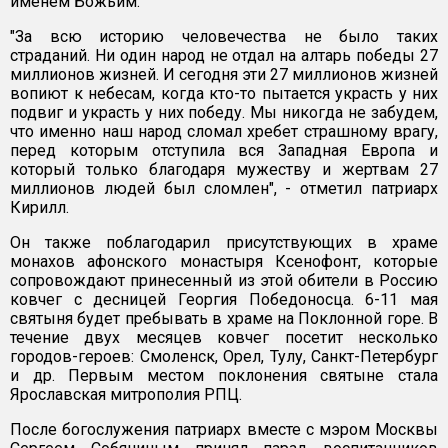
именем Божьим.
"За всю историю человечества не было таких
страданий. Ни один народ не отдал на алтарь победы 27
миллионов жизней. И сегодня эти 27 миллионов жизней
вопиют к небесам, когда кто-то пытается украсть у них
подвиг и украсть у них победу. Мы никогда не забудем,
что именно наш народ сломал хребет страшному врагу,
перед которым отступила вся Западная Европа и
который только благодаря мужеству и жертвам 27
миллионов людей был сломлен", - отметил патриарх
Кирилл.
Он также поблагодарил присутствующих в храме
монахов афонского монастыря Ксенофонт, которые
сопровождают принесенный из этой обители в Россию
ковчег с десницей Георгия Победоносца. 6-11 мая
святыня будет пребывать в храме на Поклонной горе. В
течение двух месяцев ковчег посетит несколько
городов-героев: Смоленск, Орел, Тулу, Санкт-Петербург
и др. Первым местом поклонения святыне стала
Ярославская митрополия РПЦ.
После богослужения патриарх вместе с мэром Москвы