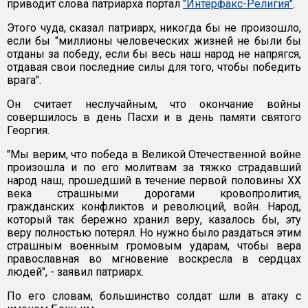
приводит слова патриарха портал
"Интерфакс-Религия"
.
Этого чуда, сказал патриарх, никогда бы не произошло,
если бы "миллионы человеческих жизней не были бы
отданы за победу, если бы весь наш народ не напрягся,
отдавая свои последние силы для того, чтобы победить
врага".
Он считает неслучайным, что окончание войны
совершилось в день Пасхи и в день памяти святого
Георгия.
"Мы верим, что победа в Великой Отечественной войне
произошла и по его молитвам за тяжко страдавший
народ наш, прошедший в течение первой половины XX
века страшными дорогами кровопролития,
гражданских конфликтов и революций, войн. Народ,
который так бережно хранил веру, казалось бы, эту
веру полностью потерял. Но нужно было раздаться этим
страшным военным громовым ударам, чтобы вера
православная во мгновение воскресла в сердцах
людей", - заявил патриарх.
По его словам, большинство солдат шли в атаку с