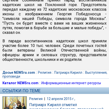
Сергеем Собяниным принял парад воспитанников
кадетских школ на Поклонной горе. Предстоятель
передал каждому из 72 кадетских московских классов
иконы с изображением Георгия Победоносца -
"символа нашей Победы, символа города Москвы".
"Пусть он будет вместе с вами на ваших жизненных
путях, помогая в борьбе за большие и малые победы", -
сказал он.
В параде воспитанников кадетских школ приняли
участие более 10 тыс. человек. Среди почетных гостей
были ветераны Великой Отечественной войны,
офицеры армии и силовых структур, представители
общественности, школьники и их родители.
Досье NEWSru.com
::
Религия
::
Патриарх Кирилл
::
Выступления,
проповеди
Каталог NEWSru.com
::
Информационные интернет-ресурсы
ССЫЛКИ ПО ТЕМЕ
Религия
|
12 апреля 2015 г.,
Патриарх Кирилл отметил