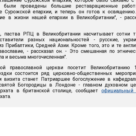
иглашение Сурожской епархии, которое было связано с
о, были проведены большие реставрационные рабо
е Сурожской епархии, и теперь он готов к освящению
е в жизни нашей епархии в Великобритании", - расск
, паства РПЦ в Великобритании насчитывает сотни т
ставители разных национальностей - русские, украи
з Прибалтики, Средней Азии. Кроме того, это и те англи
вославие, - рассказал он. - Это смешанная по этниче
а и весьма многочисленная".
кой православной церкви посетит Великобританию 1
ездки состоится ряд церковно-общественных мероприя
 визита станет Патриаршее богослужение в кафедрал
святой Богородицы в Лондоне - главном духовном це
архата в британской столице, сообщает
официальный 
хата.