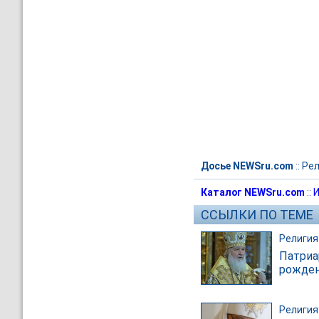
Досье NEWSru.com
::
Рел
Каталог NEWSru.com
::
И
ССЫЛКИ ПО ТЕМЕ
Религия
Патриа
рожде
Религия