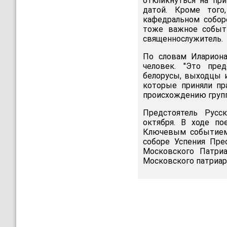
откликнуться на пр
датой. Кроме тог
кафедральном собор
тоже важное событи
священнослужитель.
По словам Илариона
человек. "Это пред
белорусы, выходцы и
которые приняли пра
происхождению групп
Предстоятель Русс
октября. В ходе по
Ключевым событием
соборе Успения Пре
Московского Патри
Московского патриар