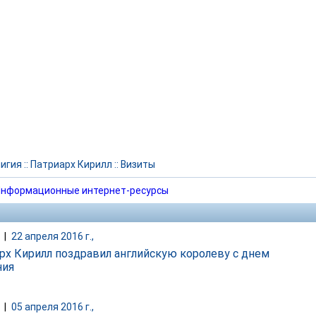
игия
::
Патриарх Кирилл
::
Визиты
нформационные интернет-ресурсы
|
22 апреля 2016 г.,
рх Кирилл поздравил английскую королеву с днем
ния
|
05 апреля 2016 г.,