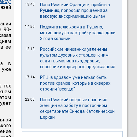
аксу"
13:48
Папа Римский Франциск, прибыв в
язей
Румынию, попросил прощения за
вековую дискриминацию цыган
тании
14:50
Поджигателю храма в Тушино,
е 90-
мстившему за застройку парка, дали
казал
3 года колонии
днем
 в ее
12:18
Российские чиновники увлечены
культом духовных старцев: к ним
ездят вымаливать здоровье,
ха в
спасение и карьерные предсказания
 уже
17:14
РПЦ: в здравом уме нельзя быть
против храмов, которые в скверах
з тех
строили "всегда"
ижнем
этом
22:05
Папа Римский впервые назначил
будет
женщин на работу в постоянном
секретариате Синода Католической
церкви
авной
ского
ение