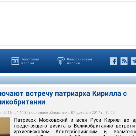
Текстовая
Классическая
версия
версия
й и всея Руси Кирилл во время предстоящего визита в
ретится с архиепископом Кентерберийским и, возможно, с
й II
ючают встречу патриарха Кирилла с
ликобритании
 2016 г., 14:18 | последнее обновление: 07 декабря 2017 г., 10:05
Патриарх Московский и всея Руси Кирилл во в
предстоящего визита в Великобританию встрети
архиепископом Кентерберийским и, возможн