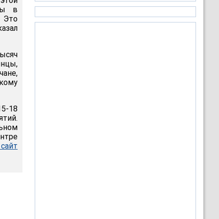
 этой
ты в
. Это
азал
ысяч
нцы,
чане,
скому
5-18
тий.
ьном
нтре
сайт