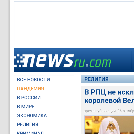
Патриарх Московски
Великобританию вст
королевой Елизавето
РЕЛИГИЯ
ВСЕ НОВОСТИ
Global Look Press
ПАНДЕМИЯ
В РПЦ не искл
В РОССИИ
королевой Ве
В МИРЕ
время публикации: 06 октября
ЭКОНОМИКА
РЕЛИГИЯ
КРИМИНАЛ