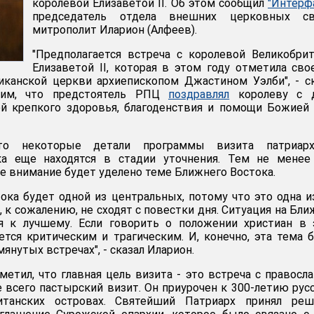
королевой Елизаветой II. Об этом сообщил
"Интерф
председатель отдела внешних церковных св
митрополит Иларион (Алфеев).
"Предполагается встреча с королевой Великобри
Елизаветой II, которая в этом году отметила сво
ликанской церкви архиепископом Джастином Уэлби", - с
ним, что предстоятель РПЦ
поздравлял
королеву с 
ей крепкого здоровья, благоденствия и помощи Божией
что некоторые детали программы визита патриар
ка еще находятся в стадии уточнения. Тем не менее
ое внимание будет уделено теме Ближнего Востока.
ока будет одной из центральных, потому что это одна и
, к сожалению, не сходят с повестки дня. Ситуация на Бл
я к лучшему. Если говорить о положении христиан в 
ается критическим и трагическим. И, конечно, эта тема 
мянутых встречах", - сказал Иларион.
метил, что главная цель визита - это встреча с правосл
е всего пастырский визит. Он приурочен к 300-летию рус
итанских островах. Святейший Патриарх принял реш