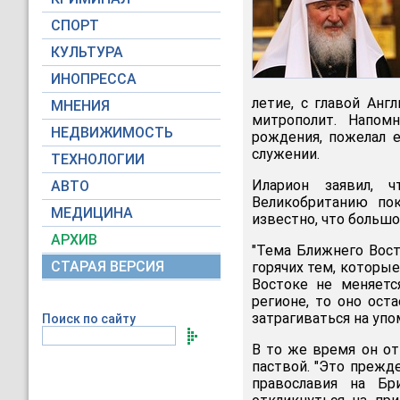
СПОРТ
КУЛЬТУРА
ИНОПРЕССА
летие, с главой Анг
МНЕНИЯ
митрополит. Напом
НЕДВИЖИМОСТЬ
рождения, пожелал 
служении.
ТЕХНОЛОГИИ
Иларион заявил, 
АВТО
Великобританию по
МЕДИЦИНА
известно, что больш
АРХИВ
"Тема Ближнего Вост
СТАРАЯ ВЕРСИЯ
горячих тем, которые
Востоке не меняетс
регионе, то оно ост
затрагиваться на упо
Поиск по сайту
В то же время он от
паствой. "Это прежд
православия на Бр