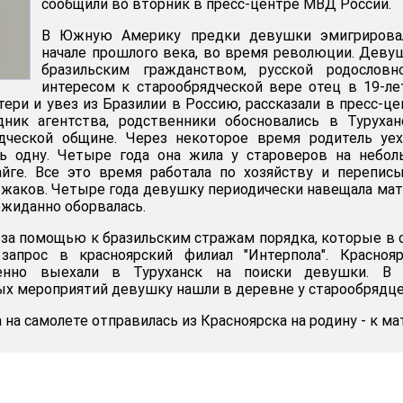
сообщили во вторник в пресс-центре МВД России.
В Южную Америку предки девушки эмигрирова
начале прошлого века, во время революции. Деву
бразильским гражданством, русской родословн
интересом к старообрядческой вере отец в 19-л
тери и увез из Бразилии в Россию, рассказали в пресс-це
дник агентства, родственники обосновались в Туруха
ядческой общине. Через некоторое время родитель уе
чь одну. Четыре года она жила у староверов на небо
айге. Все это время работала по хозяйству и перепис
жаков. Четыре года девушку периодически навещала мат
ожиданно оборвалась.
за помощью к бразильским стражам порядка, которые в
запрос в красноярский филиал "Интерпола". Краснояр
енно выехали в Туруханск на поиски девушки. В 
х мероприятий девушку нашли в деревне у старообрядце
 на самолете отправилась из Красноярска на родину - к ма