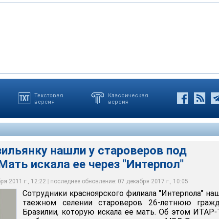
Текстовая
Классическая
версия
версия
ким гражданством, русской родословной и интересом к
ре отец в 19-летнем возрасте забрал у матери и увез из
ильянку нашли у староверов под
Мать искала ее через "Интерпол"
я 2011 г., 12:22 | последнее обновление: 07 декабря 2017 г., 10:05
Сотрудники красноярского филиала "Интерпола" на
таежном селении староверов 26-летнюю гражд
Бразилии, которую искала ее мать. Об этом ИТАР