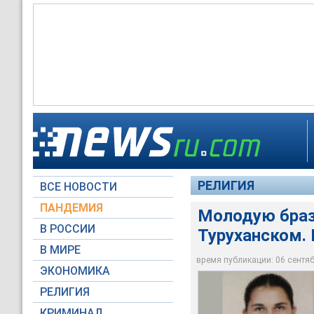
Девушку с бразильс
старообрядческой ве
Бразилии в Россию
РЕЛИГИЯ
ВСЕ НОВОСТИ
press-line.ru
ПАНДЕМИЯ
Молодую браз
В РОССИИ
Туруханском. 
В МИРЕ
время публикации: 06 сентябр
ЭКОНОМИКА
РЕЛИГИЯ
КРИМИНАЛ