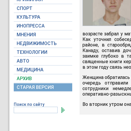
СПОРТ
КУЛЬТУРА
ИНОПРЕССА
возрасте забрал у ма
МНЕНИЯ
Как уточнил собесе
НЕДВИЖИМОСТЬ
районе, в старообр
Канаду, оставив до
ТЕХНОЛОГИИ
заимке глубоко в т
АВТО
священные книги кер
в этом году связь не
МЕДИЦИНА
Женщина обратилась 
АРХИВ
очередь отправили 
СТАРАЯ ВЕРСИЯ
сотрудники немедл
оперативно-разыскны
Во вторник утром она
Поиск по сайту