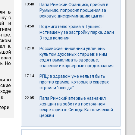
13:48
Папа Римский Франциск, прибыв в
Румынию, попросил прощения за
ли в
вековую дискриминацию цыган
шку с
ой и
14:50
Поджигателю храма в Тушино,
етнем
мстившему за застройку парка, дали
нтре.
3 года колонии
нском
хал в
12:18
Российские чиновники увлечены
льшой
культом духовных старцев: к ним
ывала
ездят вымаливать здоровье,
ь. Но
спасение и карьерные предсказания
17:14
РПЦ: в здравом уме нельзя быть
 свою
против храмов, которые в скверах
ские
строили "всегда"
ходе
в.
22:05
Папа Римский впервые назначил
женщин на работу в постоянном
тери.
секретариате Синода Католической
церкви