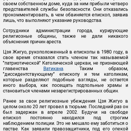
своем собственном доме, куда за ним прибыли четверо
представителей службы безопасности. Они отказались
прокомментировать, в чем обвиняется епископ, заявив
лишь, что выполняют указание руководства.
Сотрудники администрации города, курирующие
религиозные общины, также не дали никакого
объяснения причин ареста.
Цзя Жигуо, рукоположенный в епископы в 1980 году, в
свое время отказался стать членом так называемой
"патриотической" Католической церкви, не признающей
главенства
Ватикана
. Таким образом,
"диссидентствующему" епископу и тем католикам,
которые разделяют подобные взгляды, не остается
иного выбора, как посещать подпольные храмы и
становиться членами незарегистрированных общин.
Ранее за свои религиозные убеждения Цзя Жигуо в
целом около 20 лет провел в тюрьме. Последний раз он
был задержан в апреле 2002. Будучи на свободе
епископ постоянно находился под строгим
наблюдением полиции. Это не мешало ему заботиться о
пастве. Как заявили правозащитники, под его опекой