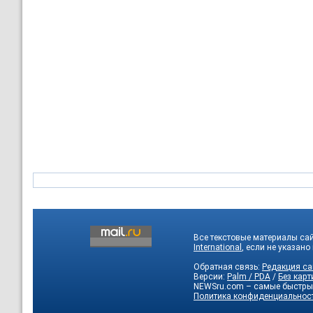
Все текстовые материалы са
International
, если не указано
Обратная связь:
Редакция са
Версии:
Palm / PDA
/
Без карт
NEWSru.com – самые быстры
Политика конфиденциальнос