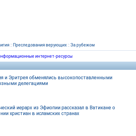
игия
::
Преследования верующих
::
За рубежом
нформационные интернет-ресурсы
я и Эритрея обменялись высокопоставленными
озными делегациями
ческий иерарх из Эфиопии рассказал в Ватикане о
нии христиан в исламских странах