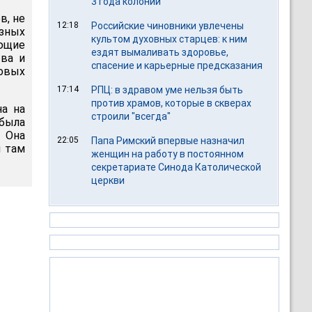
3 года колонии
в, не
12:18
Российские чиновники увлечены
зных
культом духовных старцев: к ним
ующие
ездят вымаливать здоровье,
тва и
спасение и карьерные предсказания
овых
17:14
РПЦ: в здравом уме нельзя быть
против храмов, которые в скверах
на на
строили "всегда"
была
 Она
22:05
Папа Римский впервые назначил
я там
женщин на работу в постоянном
секретариате Синода Католической
церкви