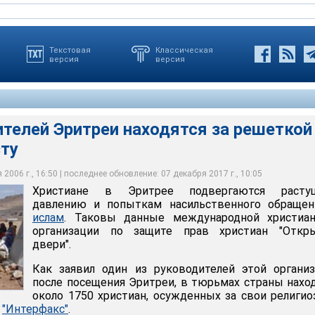
Текстовая
Классическая
версия
версия
телей Эритреи находятся за решеткой
сту
нию подвергаются общины христиан-евангелистов, не
чень официально разрешенных в Эритрее религиозных
2006 г., 16:50 | последнее обновление: 07 декабря 2017 г., 10:05
Христиане в Эритрее подвергаются расту
давлению и попыткам насильственного обращен
ислам
. Таковы данные международной христиан
организации по защите прав христиан "Откр
двери".
Как заявил один из руководителей этой органи
после посещения Эритреи, в тюрьмах страны нахо
около 1750 христиан, осужденных за свои религи
т
"Интерфакс"
.