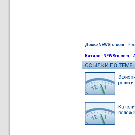
Досье NEWSru.com
::
Рел
Каталог NEWSru.com
::
И
ССЫЛКИ ПО ТЕМЕ
Эфиопи
религи
Католи
положе