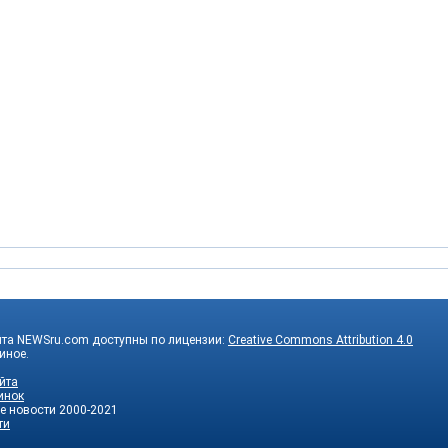
йта NEWSru.com доступны по лицензии:
Creative Commons Attribution 4.0
 иное.
йта
инок
е новости
2000-2021
ти