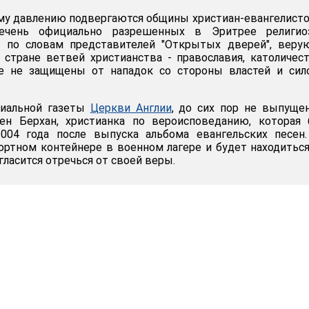
у давлению подвергаются общины христиан-евангелисто
ечень официально разрешенных в Эритрее религио
о, по словам представителей "Открытых дверей", вер
стране ветвей христианства - православия, католичес
е не защищены от нападок со стороны властей и сил
иальной газеты
Церкви Англии
, до сих пор не выпуще
ен Берхан, христианка по вероисповеданию, которая 
004 года после выпуска альбома евангельских песен.
ортном контейнере в военном лагере и будет находитьс
огласится отречься от своей веры.