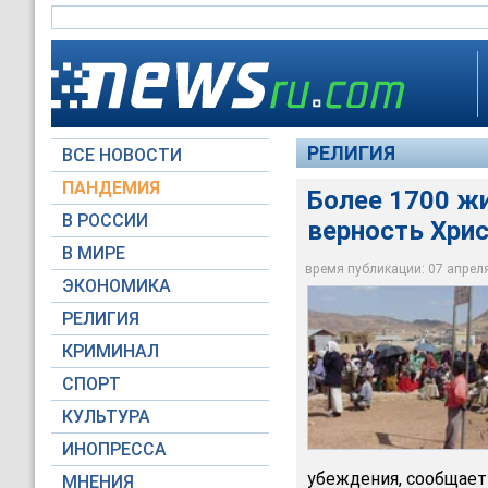
РЕЛИГИЯ
ВСЕ НОВОСТИ
ПАНДЕМИЯ
Более 1700 жи
В РОССИИ
верность Хри
Наибольшему давле
включенные в пере
В МИРЕ
организаций
время публикации: 07 апреля 
ЭКОНОМИКА
www.lwr.org
РЕЛИГИЯ
КРИМИНАЛ
СПОРТ
КУЛЬТУРА
ИНОПРЕССА
убеждения, сообщае
МНЕНИЯ