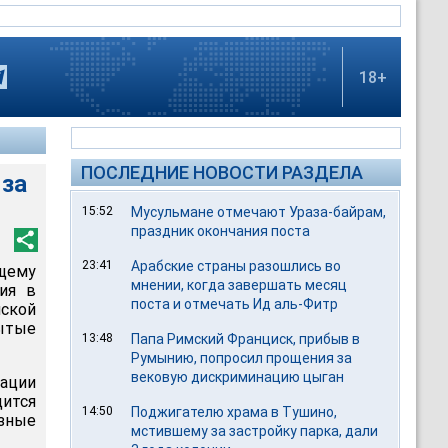
18+
ПОСЛЕДНИЕ НОВОСТИ РАЗДЕЛА
 за
15:52
Мусульмане отмечают Ураза-байрам,
праздник окончания поста
23:41
Арабские страны разошлись во
щему
мнении, когда завершать месяц
ия в
поста и отмечать Ид аль-Фитр
ской
ытые
13:48
Папа Римский Франциск, прибыв в
Румынию, попросил прощения за
вековую дискриминацию цыган
зации
дится
14:50
Поджигателю храма в Тушино,
озные
мстившему за застройку парка, дали