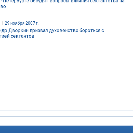
т-Петербурге обсудят вопросы влияния сектантства на
тво
|
29 ноября 2007 г.,
ндр Дворкин призвал духовенство бороться с
гией сектантов