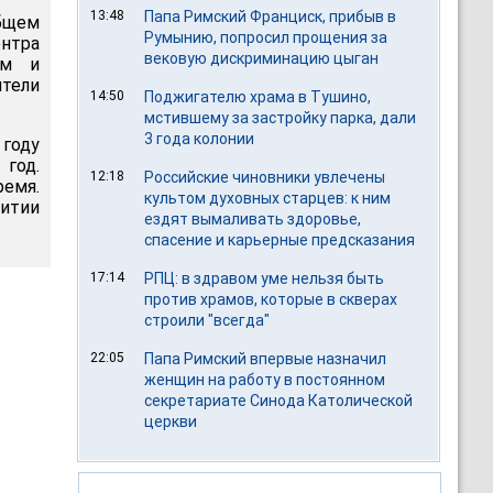
13:48
Папа Римский Франциск, прибыв в
бщем
Румынию, попросил прощения за
ентра
вековую дискриминацию цыган
ям и
ители
14:50
Поджигателю храма в Тушино,
мстившему за застройку парка, дали
3 года колонии
году
 год.
12:18
Российские чиновники увлечены
ремя.
культом духовных старцев: к ним
итии
ездят вымаливать здоровье,
спасение и карьерные предсказания
17:14
РПЦ: в здравом уме нельзя быть
против храмов, которые в скверах
строили "всегда"
22:05
Папа Римский впервые назначил
женщин на работу в постоянном
секретариате Синода Католической
церкви