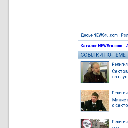
Досье NEWSru.com
::
Рел
Каталог NEWSru.com
::
И
ССЫЛКИ ПО ТЕМЕ
Религия
Сектов
на слу
Религия
Минист
с сект
Религия