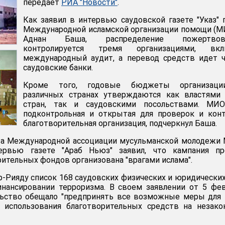
передает
РИА "Новости"
.
Как заявил в интервью саудовской газете "Указ" 
Международной исламской организации помощи (
Аднан Баша, распределение пожертвов
контролируется тремя организациями, вкл
международный аудит, а перевод средств идет 
саудовские банки.
Кроме того, годовые бюджеты организац
различных странах утверждаются как властями 
стран, так и саудовскими посольствами. МИ
подконтрольная и открытая для проверок и кон
благотворительная организация, подчеркнул Баша.
ава Международной ассоциации мусульманской молодежи
ервью газете "Араб Ньюз" заявил, что кампания пр
рительных фондов организована "врагами ислама".
-Рияду список 168 саудовских физических и юридических
нансировании терроризма. В своем заявлении от 5 фе
льство обещало "предпринять все возможные меры для 
 использования благотворительных средств на незако