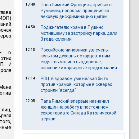
13:48
Папа Римский Франциск, прибыв в
Румынию, попросил прощения за
глава
вековую дискриминацию цыган
МИОП)
аний
14:50
Поджигателю храма в Тушино,
ючая
мстившему за застройку парка, дали
через
3 года колонии
12:18
Российские чиновники увлечены
ии в
культом духовных старцев: к ним
этих
ездят вымаливать здоровье,
ОП √
спасение и карьерные предсказания
троля
17:14
РПЦ: в здравом уме нельзя быть
против храмов, которые в скверах
 Мане
строили "всегда"
отив
22:05
Папа Римский впервые назначил
женщин на работу в постоянном
 лиц,
секретариате Синода Католической
враля
церкви
того,
нные