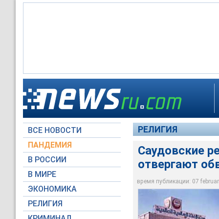
Офис Международно
Медицинская помощ
РЕЛИГИЯ
ВСЕ НОВОСТИ
ArabNet
ArabNet
ПАНДЕМИЯ
Саудовские р
В РОССИИ
отвергают обв
В МИРЕ
время публикации: 07 february
ЭКОНОМИКА
РЕЛИГИЯ
КРИМИНАЛ