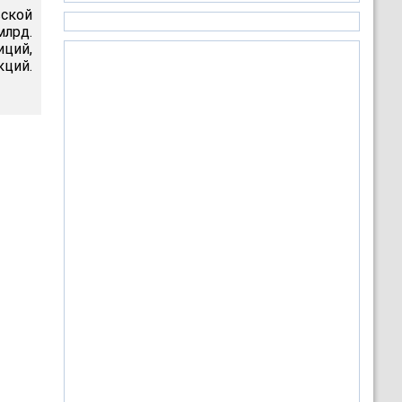
ской
млрд.
ций,
кций.