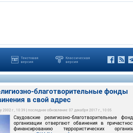
Текстовая
Классическая
версия
версия
й Организации исламской помощи
ь, собранная МИОП
елигиозно-благотворительные фонды
инения в свой адрес
 2002 г., 10:39 | последнее обновление: 07 декабря 2017 г., 10:05
Саудовские религиозно-благотворительные фон
организации отвергают обвинения в причастнос
финансированию террористических организа