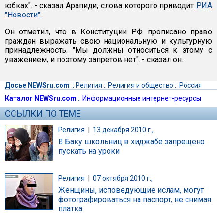
юбках", - сказал Арапиди, слова которого приводит
РИА
"Новости"
.
Он отметил, что в Конституции РФ прописано право
граждан выражать свою национальную и культурную
принадлежность. "Мы должны относиться к этому с
уважением, и поэтому запретов нет", - сказал он.
Досье NEWSru.com
::
Религия
::
Религия и общество
::
Россия
Каталог NEWSru.com
::
Информационные интернет-ресурсы
ССЫЛКИ ПО ТЕМЕ
Религия
|
13 декабря 2010 г.,
В Баку школьниц в хиджабе запрещено
пускать на уроки
Религия
|
07 октября 2010 г.,
Женщины, исповедующие ислам, могут
фотографироваться на паспорт, не снимая
платка