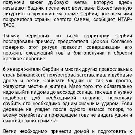
полуночи зажег дубовую ветвь, которую здесь
называют бадняк, после чего возглавил Божественную
литургию в крупнейшем храме Сербии, носящем имя
покровителя страны святого Саввы, сообщает ИТАР-
ТАСС.
Тысячи верующих по всей территории Сербии
последовали примеру предстоятеля Церкви. Согласно
поверию, этот ритуал позволит совершившим его
прожить следующий год в благополучии и обрести
крепкое здоровье.
6 января жители Сербии и многих других православных
стран Балканского полуострова заготавливали дубовые
дрова и ветки. Собирать бадняк не так уж просто,
жалуются местные жители. Мало того что обязательно
надо выйти из дома до восхода солнца, так еще и нужно
подобрать дуб необходимой толщины, поскольку
срубить его необходимо одним сильным ударом. Если
деревце не упадет после одного взмаха топора, то
всему семейству в приходящем году не видать удачи и
счастья, гласит примета.
Ветки необходимо принести домой и подготовить к