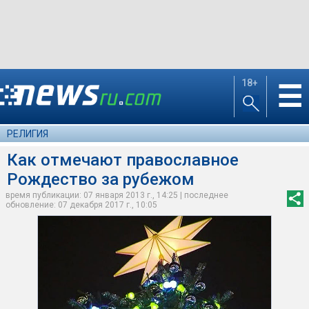
18+
☰
РЕЛИГИЯ
Как отмечают православное
Рождество за рубежом
время публикации: 07 января 2013 г., 14:25 | последнее
обновление: 07 декабря 2017 г., 10:05