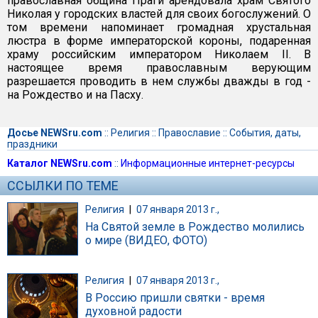
православная община Праги арендовала храм Святого
Николая у городских властей для своих богослужений. О
том времени напоминает громадная хрустальная
люстра в форме императорской короны, подаренная
храму российским императором Николаем II. В
настоящее время православным верующим
разрешается проводить в нем службы дважды в год -
на Рождество и на Пасху.
Досье NEWSru.com
::
Религия
::
Православие
::
События, даты,
праздники
Каталог NEWSru.com
::
Информационные интернет-ресурсы
ССЫЛКИ ПО ТЕМЕ
Религия
|
07 января 2013 г.,
На Святой земле в Рождество молились
о мире (ВИДЕО, ФОТО)
Религия
|
07 января 2013 г.,
В Россию пришли святки - время
духовной радости