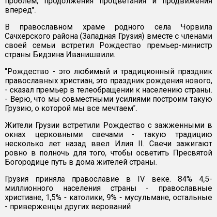
проблем, продолжения процветания и продвижения
вперед".
В православном храме родного села Чорвила
Сачхерского района (Западная Грузия) вместе с членами
своей семьи встретил Рождество премьер-министр
страны Бидзина Иванишвили.
"Рождество - это любимый и традиционный праздник
православных христиан, это праздник рождения нового,
- сказал премьер в телеобращении к населению страны.
- Верю, что мы совместными усилиями построим такую
Грузию, о которой мы все мечтаем".
Жители Грузии встретили Рождество с зажженными в
окнах церковными свечами - такую традицию
несколько лет назад ввел Илия II. Свечи зажигают
ровно в полночь для того, чтобы осветить Пресвятой
Богородице путь в дома жителей страны.
Грузия приняла православие в IV веке. 84% 4,5-
миллионного населения страны - православные
христиане, 1,5% - католики, 9% - мусульмане, остальные
- приверженцы других верований