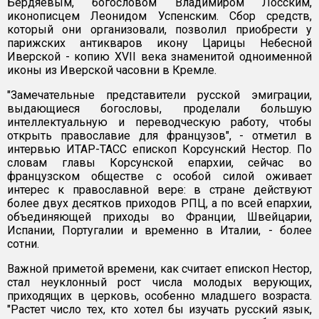
Бердяевым, богословом Владимиром Лосским,
иконописцем Леонидом Успенским. Сбор средств,
который они организовали, позволил приобрести у
парижских антикваров икону Царицы Небесной
Иверской - копию XVII века знаменитой одноименной
иконы из Иверской часовни в Кремле.
"Замечательные представители русской эмиграции,
выдающиеся богословы, проделали большую
интеллектуальную и переводческую работу, чтобы
открыть православие для французов", - отметил в
интервью ИТАР-ТАСС епископ Корсунский Нестор. По
словам главы Корсунской епархии, сейчас во
французском обществе с особой силой оживает
интерес к православной вере: в стране действуют
более двух десятков приходов РПЦ, а по всей епархии,
объединяющей приходы во Франции, Швейцарии,
Испании, Португалии и временно в Италии, - более
сотни.
Важной приметой времени, как считает епископ Нестор,
стал неуклонный рост числа молодых верующих,
приходящих в церковь, особенно младшего возраста.
"Растет число тех, кто хотел бы изучать русский язык,