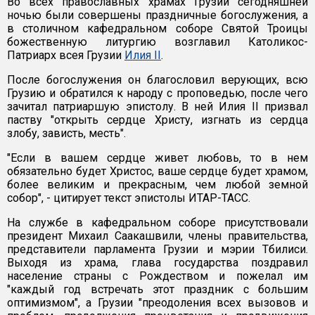
Во всех православных храмах Грузии сегодняшней
ночью были совершены праздничные богослужения, а
в столичном кафедральном соборе Святой Троицы
божественную литургию возглавил Католикос-
Патриарх всея Грузии
Илия II
.
После богослужения он благословил верующих, всю
Грузию и обратился к народу с проповедью, после чего
зачитал патриаршую эпистолу. В ней Илия II призвал
паству "открыть сердце Христу, изгнать из сердца
злобу, зависть, месть".
"Если в вашем сердце живет любовь, то в нем
обязательно будет Христос, ваше сердце будет храмом,
более великим и прекрасным, чем любой земной
собор", - цитирует текст эпистолы ИТАР-ТАСС.
На службе в кафедральном соборе присутствовали
президент Михаил Саакашвили, члены правительства,
представители парламента Грузии и мэрии Тбилиси.
Выходя из храма, глава государства поздравил
население страны с Рождеством и пожелал им
"каждый год встречать этот праздник с большим
оптимизмом", а Грузии "преодоления всех вызовов и