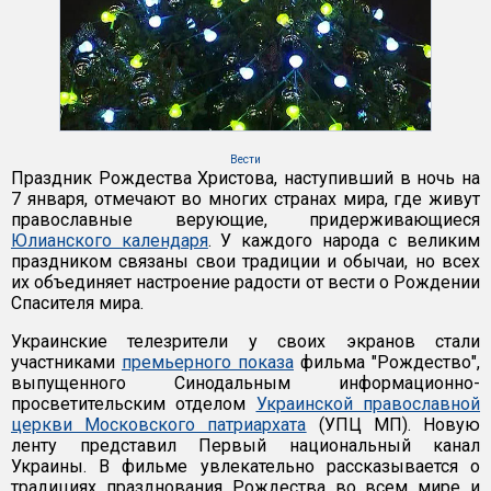
Вести
Праздник Рождества Христова, наступивший в ночь на
7 января, отмечают во многих странах мира, где живут
православные верующие, придерживающиеся
Юлианского календаря
. У каждого народа с великим
праздником связаны свои традиции и обычаи, но всех
их объединяет настроение радости от вести о Рождении
Спасителя мира.
Украинские телезрители у своих экранов стали
участниками
премьерного показа
фильма "Рождество",
выпущенного Синодальным информационно-
просветительским отделом
Украинской православной
церкви Московского патриархата
(УПЦ МП). Новую
ленту представил Первый национальный канал
Украины. В фильме увлекательно рассказывается о
традициях празднования Рождества во всем мире и