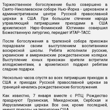
Торжественное богослужение было совершено в
Свято-Николаевском соборе Нью-Йорка - церковном и
административном центре Русской православной
церкви в США. При большом стечении народа
управляющий патриаршими приходами в США
архиепископ Наро-Фоминский Юстиниан совершил
Божественную литургию, передает ИТАР-ТАСС.
После богослужения в трапезной собора прихожан
порадовали своим выступлением воспитанники
воскресной школы. Ребята исполнили русские,
украинские и американские рождественские колядки.
Выступление юных прихожан зрители встретили
аплодисментами, а архиепископ подарил ребятам
сладкие подарки.
Несколько часов спустя во всех патриарших приходах в
США и приходах Русской православной церкви за
границей начались рождественские богослужения.
Как известно, 7 января вместе с РПЦ Рождество
празднуют Грузинская, Македонская, Сербская и
Иерусалимская церкви. Все они, кроме последней,
имеют приходы на территории США.