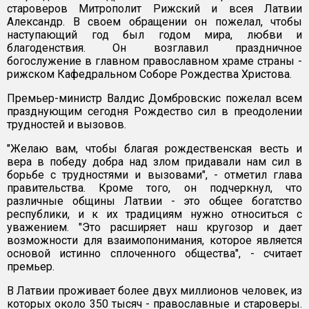
староверов Митрополит Рижский и всея Латвии
Александр. В своем обращении он пожелал, чтобы
наступающий год был годом мира, любви и
благоденствия. Он возглавил праздничное
богослужение в главном православном храме страны -
рижском Кафедральном Соборе Рождества Христова.
Премьер-министр Валдис Домбровскис пожелал всем
празднующим сегодня Рождество сил в преодолении
трудностей и вызовов.
"Желаю вам, чтобы благая рождественская весть и
вера в победу добра над злом придавали нам сил в
борьбе с трудностями и вызовами", - отметил глава
правительства. Кроме того, он подчеркнул, что
различные общины Латвии - это общее богатство
республики, и к их традициям нужно относиться с
уважением. "Это расширяет наш кругозор и дает
возможности для взаимопонимания, которое является
основой истинно сплоченного общества", - считает
премьер.
В Латвии проживает более двух миллионов человек, из
которых около 350 тысяч - православные и староверы.