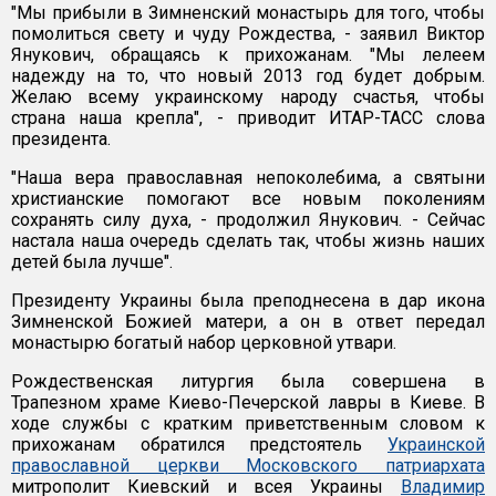
"Мы прибыли в Зимненский монастырь для того, чтобы
помолиться свету и чуду Рождества, - заявил Виктор
Янукович, обращаясь к прихожанам. "Мы лелеем
надежду на то, что новый 2013 год будет добрым.
Желаю всему украинскому народу счастья, чтобы
страна наша крепла", - приводит ИТАР-ТАСС слова
президента.
"Наша вера православная непоколебима, а святыни
христианские помогают все новым поколениям
сохранять силу духа, - продолжил Янукович. - Сейчас
настала наша очередь сделать так, чтобы жизнь наших
детей была лучше".
Президенту Украины была преподнесена в дар икона
Зимненской Божией матери, а он в ответ передал
монастырю богатый набор церковной утвари.
Рождественская литургия была совершена в
Трапезном храме Киево-Печерской лавры в Киеве. В
ходе службы с кратким приветственным словом к
прихожанам обратился предстоятель
Украинской
православной церкви Московского патриархата
митрополит Киевский и всея Украины
Владимир