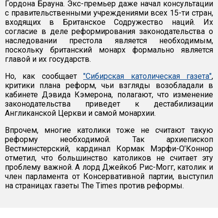
Гордона Брауна. Экс-премьер даже начал консультации
с правительственными учреждениями всех 15-ти стран,
входящих в Британское Содружество наций. Их
согласие в деле реформирования законодательства о
наследовании престола является необходимым,
поскольку британский монарх формально является
главой и их государств.
Но, как сообщает
"Сибирская католическая газета"
,
критики плана реформ, чьи взгляды возобладали в
кабинете Дэвида Кэмерона, полагают, что изменение
законодательства приведет к дестабилизации
Англиканской Церкви и самой монархии.
Впрочем, многие католики тоже не считают такую
реформу необходимой. Так архиепископ
Вестминстерский, кардинал Кормак Мэрфи-О’Коннор
отметил, что большинство католиков не считает эту
проблему важной. А лорд Джейкоб Рис-Могг, католик и
член парламента от Консервативной партии, выступил
на страницах газеты The Times против реформы.