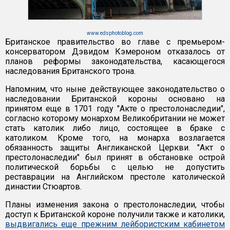
www.edsphotoblog.com
Британское правительство во главе с премьером-
консерватором Дэвидом Кэмероном отказалось от
планов реформы законодательства, касающегося
наследования Британского трона.
Напомним, что ныне действующее законодательство о
наследовании Британской короны основано на
принятом еще в 1701 году "Акте о престолонаследии",
согласно которому монархом Великобритании не может
стать католик либо лицо, состоящее в браке с
католиком. Кроме того, на монарха возлагается
обязанность защиты Англиканской Церкви. "Акт о
престолонаследии" был принят в обстановке острой
политической борьбы с целью не допустить
реставрации на Английском престоле католической
династии Стюартов.
Планы изменения закона о престолонаследии, чтобы
доступ к Британской короне получили также и католики,
выдвигались еще прежним лейбористским кабинетом