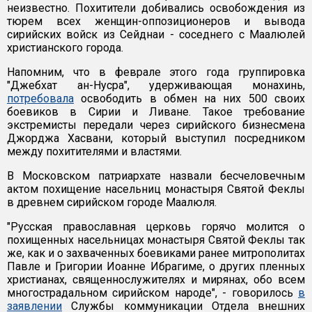
неизвестно. Похитители добивались освобождения из
тюрем всех женщин-оппозиционеров и вывода
сирийских войск из Сейднаи - соседнего с Маалюлей
христианского города.
Напомним, что в феврале этого года группировка
"Джебхат ан-Нусра", удерживающая монахинь,
потребовала
освободить в обмен на них 500 своих
боевиков в Сирии и Ливане. Такое требование
экстремисты передали через сирийского бизнесмена
Джорджа Хасвани, который выступил посредником
между похитителями и властями.
В Московском патриархате назвали бесчеловечным
актом похищение насельниц монастыря Святой Феклы
в древнем сирийском городе Маалюля.
"Русская православная церковь горячо молится о
похищенных насельницах монастыря Святой Феклы так
же, как и о захваченных боевиками ранее митрополитах
Павле и Григории Иоанне Ибрагиме, о других пленных
христианах, священнослужителях и мирянах, обо всем
многострадальном сирийском народе", - говорилось
в
заявлении
Cлужбы коммуникации Отдела внешних