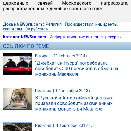
церковных связей Московского патриархата,
распространенном в декабре прошлого года.
Досье NEWSru.com
::
Религия
::
Происшествия, инциденты,
скандалы
::
За рубежом
Каталог NEWSru.com
::
Информационные интернет-ресурсы
ССЫЛКИ ПО ТЕМЕ
В мире
|
11 february 2014 г.,
"Джебхат ан-Нусра" потребовала
освободить 500 боевиков в обмен на
монахинь Маалюля
Религия
|
04 декабря 2013 г.,
В Русской и Антиохийской церквах
призвали освободить захваченных
монахинь монастыря Маалюля
Религия
|
10 октября 2013 г.,