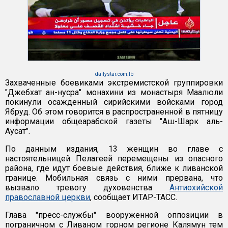
dailystar.com.lb
Захваченные боевиками экстремистской группировки
"Джебхат ан-нусра" монахини из монастыря Маалюли
покинули осажденный сирийскими войсками город
Ябруд. Об этом говорится в распространенной в пятницу
информации общеарабской газеты "Аш-Шарк аль-
Аусат".
По данным издания, 13 женщин во главе с
настоятельницей Пелагеей перемещены из опасного
района, где идут боевые действия, ближе к ливанской
границе. Мобильная связь с ними прервана, что
вызвало тревогу духовенства
Антиохийской
православной церкви
, сообщает ИТАР-ТАСС.
Глава "пресс-службы" вооруженной оппозиции в
пограничном с Ливаном горном регионе Калямун тем