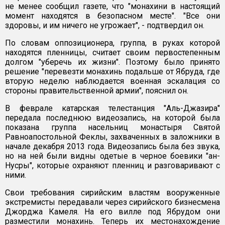
не менее сообщил газете, что "монахини в настоящий
момент находятся в безопасном месте". "Все они
здоровы, и им ничего не угрожает", - подтвердил он.
По словам оппозиционера, группа, в руках которой
находятся пленницы, считает своим первостепенным
долгом "уберечь их жизни". Поэтому было принято
решение "перевезти монахинь подальше от Ябруда, где
вторую неделю наблюдается военная эскалация со
стороны правительственной армии", пояснил он.
В феврале катарская телестанция "Аль-Джазира"
передала последнюю видеозапись, на которой была
показана группа насельниц монастыря Святой
Равноапостольной Феклы, захваченных в заложники в
начале декабря 2013 года. Видеозапись была без звука,
но на ней были видны одетые в черное боевики "ан-
Нусры", которые охраняют пленниц и разговаривают с
ними.
Свои требования сирийским властям вооруженные
экстремисты передавали через сирийского бизнесмена
Джорджа Камеля. На его вилле под Ябрудом они
разместили монахинь. Теперь их местонахождение