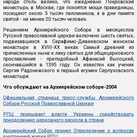
народе столь велико, что ежедневно Покровский
монастырь в Москве, где покоятся мощи праведницы,
посещают около 5 тысяч паломников, а в дни памяти
святой - не менее 20 тысяч человек.
Решением Архиерейского Собора в месяцеслов
Русской православной церкви включено шесть святых,
подвизавшихся в Серафимо-Дивеевском женском
монастыре в XVIII-XX веках. Самый древний из
причисленных ныне к лику святых для общецерковного
прославления - преподобный Афанасий Высоцкий,
скончавшийся в 1395 году. Он известен как ученик
Сергия Радонежского и первый игумен Серпуховского
монастыря.
Что обсуждают на Архиерейском соборе-2004
Официальная страница пресс-службы Архиерейского
Собора Русской Православной Церкви
РПЦ призывает власти Украины содействовать
преодолению церковного раскола в стране
Архиерейский Собор принял Определение о вопросах
внутренней жизни РПЦ