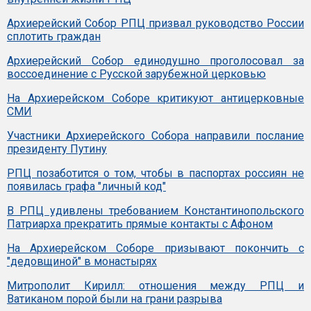
Архиерейский Собор РПЦ призвал руководство России
сплотить граждан
Архиерейский Собор единодушно проголосовал за
воссоединение с Русской зарубежной церковью
На Архиерейском Соборе критикуют антицерковные
СМИ
Участники Архиерейского Собора направили послание
президенту Путину
РПЦ позаботится о том, чтобы в паспортах россиян не
появилась графа "личный код"
В РПЦ удивлены требованием Константинопольского
Патриарха прекратить прямые контакты с Афоном
На Архиерейском Соборе призывают покончить с
"дедовщиной" в монастырях
Митрополит Кирилл: отношения между РПЦ и
Ватиканом порой были на грани разрыва