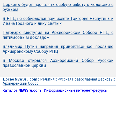
Церковь будет проявлять особую заботу о человеке с
ружьем
В РПЦ не собираются причислять Григория Распутина и
Ивана Грозного к лику святых
Патриарх выступил на Архиерейском Соборе РПЦ с
пятичасовым докладом
Владимир Путин направил приветственное послание
Архиерейскому Собору РПЦ
В Москве открылся Архиерейский Собор Русской
православной церкви
Досье NEWSru.com
::
Религия
::
Русская Православная Церковь
::
Архиерейский Собор
Каталог NEWSru.com
::
Информационные интернет-ресурсы