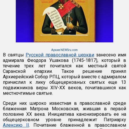
Архив NEWSru.com
В святцы
Русской православной церкви
занесено имя
адмирала Феодора Ушакова (1745-1817), который в
течение трех лет почитался как местный святой
Саранской епархии. Такое решение принял
Архиерейский Собор РПЦ, который вместе с адмиралом
причислил к лику общецерковных святых еще 13
подвижников веры XIV-XX веков, почитавшихся как
местночтимые святые.
Среди них широко известная в православной среде
блаженная Матрона Московская, жившая в первой
половине XX века. Инициатива канонизировать ее на
общецерковном уровне принадлежит Патриарху
Алексию II
. Почитание блаженной в православном